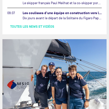
Le skipper français Paul Meilhat et la co-skipper portugaise Mariana Lobato mettent à l’eau aujourd’hui à Lorient leur IMOCA à bord duquel ils participeront à The Ocean Race Atlantic (septembre 2026) puis à The Ocean Race, le tour du monde en équipage (janvier 2027).…
Les coulisses d'une équipe en construction vers le Vendée Globe…
09.07
Dix jours avant le départ de la Solitaire du Figaro Paprec, enjeu sportif majeur de la saison du Team Paprec, en plein chantier du futur IMOCA Paprec, l’équipe a dû s’adapter au forfait de Yoann Richomme pour blessure.…
TOUTES LES NEWS ET VIDÉOS