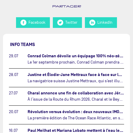
PARTAGER
Facebook
Twitter
LinkedIn
INFO TEAMS
Conrad Colman dévoile un équipage 100% néo-zélandais tourné vers l'avenir…
29.07
Le 1er septembre prochain, Conrad Colman prendra le départ de la première édition de The Ocean Race Atlantic, une nouvelle course IMOCA en équipage reliant New York à Lorient. À bord de MSIG Europe, le skipper néo-zélandais sera entouré de trois jeunes talents issus de la voile néo-zélandaise : Megan Thomson, Anna Merchant et Aaron Hume-Merry.…
Justine et Élodie-Jane Mettraux face à face sur la transatlantique The Ocean Race Atlantic…
28.07
La navigatrice suisse Justine Mettraux, qui s’est illustrée comme la femme la plus rapide du Vendée Globe et qui fait actuellement construire un nouvel IMOCA pour l'édition 2028, sera cette année au départ de la première édition de The Ocean Race Atlantic.…
Charal annonce une fin de collaboration avec Jérémie Beyou et le Beyou Racing après la Route du Rhum…
27.07
À l’issue de la Route du Rhum 2026, Charal et le Beyou Racing mettront fin à leur collaboration. Il a été décidé de manière concertée, après dix ans d’une collaboration riche et performante, d’ouvrir une nouvelle ère pour le projet du Charal Sailing Team.…
Révolution versus évolution : deux nouveaux IMOCA très différents se préparent pour The Ocean Race Atlantic…
20.07
La première édition de The Ocean Race Atlantic, en septembre prochain, verra s'affronter pour la première fois deux exemples des toutes dernières tendances en matière de conception d’IMOCA.…
Paul Meilhat et Mariana Lobato mettent à l’eau leur bateau et lancent leur nouvelle campagne « United by the Ocean »…
16.07