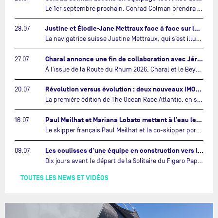
Le 1er septembre prochain, Conrad Colman prendra le départ de la première édition de The Ocean Race Atlantic, une nouvelle course IMOCA en équipage reliant New York à Lorient. À bord de MSIG Europe, le skipper néo-zélandais sera entouré de trois jeunes talents issus de la voile néo-zélandaise : Megan Thomson, Anna Merchant et Aaron Hume-Merry.…
Justine et Élodie-Jane Mettraux face à face sur la transatlantique The Ocean Race Atlantic…
28.07
La navigatrice suisse Justine Mettraux, qui s’est illustrée comme la femme la plus rapide du Vendée Globe et qui fait actuellement construire un nouvel IMOCA pour l'édition 2028, sera cette année au départ de la première édition de The Ocean Race Atlantic.…
Charal annonce une fin de collaboration avec Jérémie Beyou et le Beyou Racing après la Route du Rhum…
27.07
À l’issue de la Route du Rhum 2026, Charal et le Beyou Racing mettront fin à leur collaboration. Il a été décidé de manière concertée, après dix ans d’une collaboration riche et performante, d’ouvrir une nouvelle ère pour le projet du Charal Sailing Team.…
Révolution versus évolution : deux nouveaux IMOCA très différents se préparent pour The Ocean Race Atlantic…
20.07
La première édition de The Ocean Race Atlantic, en septembre prochain, verra s'affronter pour la première fois deux exemples des toutes dernières tendances en matière de conception d’IMOCA.…
Paul Meilhat et Mariana Lobato mettent à l’eau leur bateau et lancent leur nouvelle campagne « United by the Ocean »…
16.07
Le skipper français Paul Meilhat et la co-skipper portugaise Mariana Lobato mettent à l’eau aujourd’hui à Lorient leur IMOCA à bord duquel ils participeront à The Ocean Race Atlantic (septembre 2026) puis à The Ocean Race, le tour du monde en équipage (janvier 2027).…
Les coulisses d'une équipe en construction vers le Vendée Globe…
09.07
Dix jours avant le départ de la Solitaire du Figaro Paprec, enjeu sportif majeur de la saison du Team Paprec, en plein chantier du futur IMOCA Paprec, l’équipe a dû s’adapter au forfait de Yoann Richomme pour blessure.…
TOUTES LES NEWS ET VIDÉOS