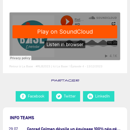
Retour à La Base
·
#RLB2023 | Ici La Base ! Épisode 4 - 13/12/2023
PARTAGER
Facebook
Twitter
LinkedIn
INFO TEAMS
Conrad Colman dévoile un équipage 100% néo-zélandais tourné vers l'avenir…
29.07