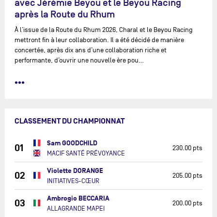
avec Jérémie Beyou et le Beyou Racing
après la Route du Rhum
À l’issue de la Route du Rhum 2026, Charal et le Beyou Racing
mettront fin à leur collaboration. Il a été décidé de manière
concertée, après dix ans d’une collaboration riche et
performante, d’ouvrir une nouvelle ère pou…
•••
CLASSEMENT DU CHAMPIONNAT
Sam GOODCHILD
01
230.00 pts
MACIF SANTÉ PRÉVOYANCE
Violette DORANGE
02
205.00 pts
INITIATIVES-CŒUR
Ambrogio BECCARIA
03
200.00 pts
ALLAGRANDE MAPEI