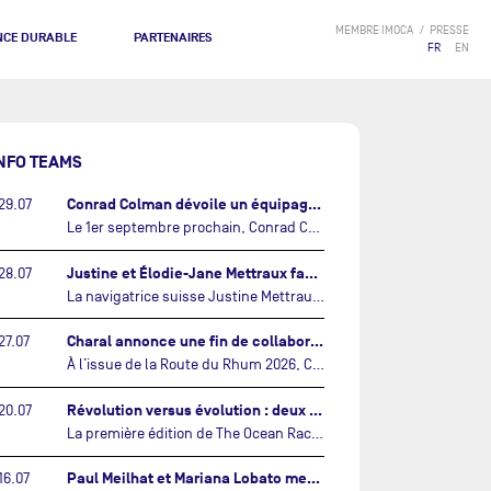
MEMBRE IMOCA
PRESSE
NCE DURABLE
PARTENAIRES
FR
EN
NFO TEAMS
Conrad Colman dévoile un équipage 100% néo-zélandais tourné vers l'avenir…
29.07
Le 1er septembre prochain, Conrad Colman prendra le départ de la première édition de The Ocean Race Atlantic, une nouvelle course IMOCA en équipage reliant New York à Lorient. À bord de MSIG Europe, le skipper néo-zélandais sera entouré de trois jeunes talents issus de la voile néo-zélandaise : Megan Thomson, Anna Merchant et Aaron Hume-Merry.…
Justine et Élodie-Jane Mettraux face à face sur la transatlantique The Ocean Race Atlantic…
28.07
La navigatrice suisse Justine Mettraux, qui s’est illustrée comme la femme la plus rapide du Vendée Globe et qui fait actuellement construire un nouvel IMOCA pour l'édition 2028, sera cette année au départ de la première édition de The Ocean Race Atlantic.…
Charal annonce une fin de collaboration avec Jérémie Beyou et le Beyou Racing après la Route du Rhum…
27.07
À l’issue de la Route du Rhum 2026, Charal et le Beyou Racing mettront fin à leur collaboration. Il a été décidé de manière concertée, après dix ans d’une collaboration riche et performante, d’ouvrir une nouvelle ère pour le projet du Charal Sailing Team.…
Révolution versus évolution : deux nouveaux IMOCA très différents se préparent pour The Ocean Race Atlantic…
20.07
La première édition de The Ocean Race Atlantic, en septembre prochain, verra s'affronter pour la première fois deux exemples des toutes dernières tendances en matière de conception d’IMOCA.…
Paul Meilhat et Mariana Lobato mettent à l’eau leur bateau et lancent leur nouvelle campagne « United by the Ocean »…
16.07