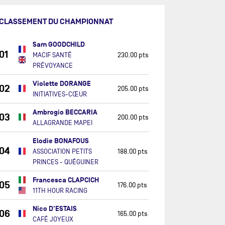
CLASSEMENT DU CHAMPIONNAT
Sam GOODCHILD
01
MACIF SANTÉ
230.00 pts
PRÉVOYANCE
Violette DORANGE
02
205.00 pts
INITIATIVES-CŒUR
Ambrogio BECCARIA
03
200.00 pts
ALLAGRANDE MAPEI
Elodie BONAFOUS
04
ASSOCIATION PETITS
188.00 pts
PRINCES - QUÉGUINER
Francesca CLAPCICH
05
176.00 pts
11TH HOUR RACING
Nico D'ESTAIS
06
165.00 pts
CAFÉ JOYEUX