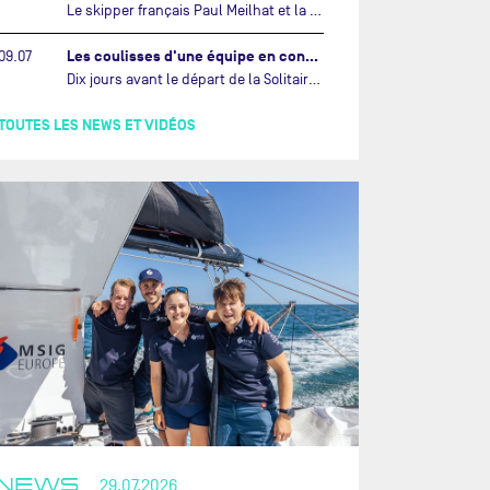
Le skipper français Paul Meilhat et la co-skipper portugaise Mariana Lobato mettent à l’eau aujourd’hui à Lorient leur IMOCA à bord duquel ils participeront à The Ocean Race Atlantic (septembre 2026) puis à The Ocean Race, le tour du monde en équipage (janvier 2027).…
Les coulisses d'une équipe en construction vers le Vendée Globe…
09.07
Dix jours avant le départ de la Solitaire du Figaro Paprec, enjeu sportif majeur de la saison du Team Paprec, en plein chantier du futur IMOCA Paprec, l’équipe a dû s’adapter au forfait de Yoann Richomme pour blessure.…
TOUTES LES NEWS ET VIDÉOS
NEWS
29.07.2026