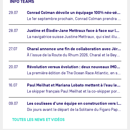
INFO TEAMS
Conrad Colman dévoile un équipage 100% néo-zélandais tourné vers l'avenir…
29.07
Le 1er septembre prochain, Conrad Colman prendra le départ de la première édition de The Ocean Race Atlantic, une nouvelle course IMOCA en équipage reliant New York à Lorient. À bord de MSIG Europe, le skipper néo-zélandais sera entouré de trois jeunes talents issus de la voile néo-zélandaise : Megan Thomson, Anna Merchant et Aaron Hume-Merry.…
Justine et Élodie-Jane Mettraux face à face sur la transatlantique The Ocean Race Atlantic…
28.07
La navigatrice suisse Justine Mettraux, qui s’est illustrée comme la femme la plus rapide du Vendée Globe et qui fait actuellement construire un nouvel IMOCA pour l'édition 2028, sera cette année au départ de la première édition de The Ocean Race Atlantic.…
Charal annonce une fin de collaboration avec Jérémie Beyou et le Beyou Racing après la Route du Rhum…
27.07
À l’issue de la Route du Rhum 2026, Charal et le Beyou Racing mettront fin à leur collaboration. Il a été décidé de manière concertée, après dix ans d’une collaboration riche et performante, d’ouvrir une nouvelle ère pour le projet du Charal Sailing Team.…
Révolution versus évolution : deux nouveaux IMOCA très différents se préparent pour The Ocean Race Atlantic…
20.07
La première édition de The Ocean Race Atlantic, en septembre prochain, verra s'affronter pour la première fois deux exemples des toutes dernières tendances en matière de conception d’IMOCA.…
Paul Meilhat et Mariana Lobato mettent à l’eau leur bateau et lancent leur nouvelle campagne « United by the Ocean »…
16.07
Le skipper français Paul Meilhat et la co-skipper portugaise Mariana Lobato mettent à l’eau aujourd’hui à Lorient leur IMOCA à bord duquel ils participeront à The Ocean Race Atlantic (septembre 2026) puis à The Ocean Race, le tour du monde en équipage (janvier 2027).…
Les coulisses d'une équipe en construction vers le Vendée Globe…
09.07
Dix jours avant le départ de la Solitaire du Figaro Paprec, enjeu sportif majeur de la saison du Team Paprec, en plein chantier du futur IMOCA Paprec, l’équipe a dû s’adapter au forfait de Yoann Richomme pour blessure.…
TOUTES LES NEWS ET VIDÉOS