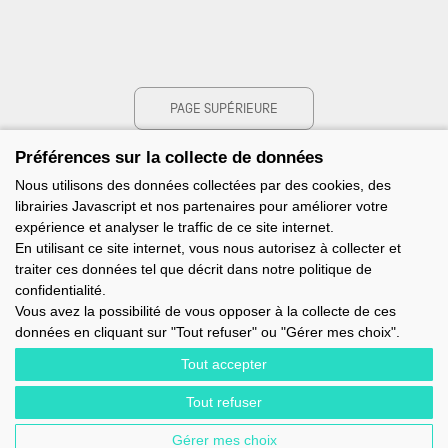
PAGE SUPÉRIEURE
Préférences sur la collecte de données
Nous utilisons des données collectées par des cookies, des
librairies Javascript et nos partenaires pour améliorer votre
expérience et analyser le traffic de ce site internet.
En utilisant ce site internet, vous nous autorisez à collecter et
traiter ces données tel que décrit dans notre politique de
confidentialité.
Vous avez la possibilité de vous opposer à la collecte de ces
données en cliquant sur "Tout refuser" ou "Gérer mes choix".
Tout accepter
Tout refuser
IMOCA - 1 TERRE-PLEIN DU SOUS-MARIN PAPIN - 56100 LORIENT -
FRANCE - EMAIL : CONTACT@IMOCA.ORG
Gérer mes choix
MENTIONS LÉGALES
-
NEWSLETTER