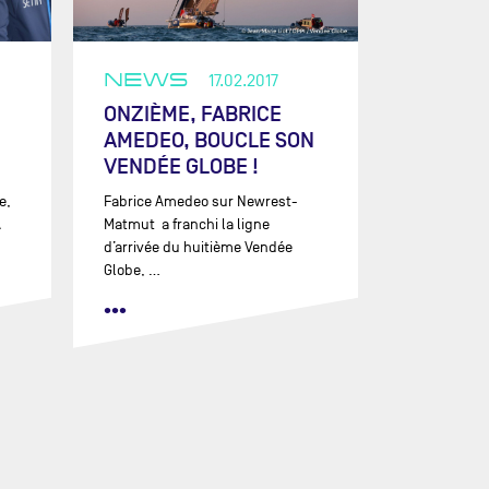
NEWS
17.02.2017
ONZIÈME, FABRICE
AMEDEO, BOUCLE SON
VENDÉE GLOBE !
e,
Fabrice Amedeo sur Newrest-
A
Matmut a franchi la ligne
d’arrivée du huitième Vendée
Globe, …
•••