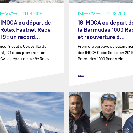
NEWS
11.04.2019
NEWS
21.03.2019
 IMOCA au départ de
18 IMOCA au départ d
 Rolex Fastnet Race
la Bermudes 1000 Ra
19 : un record…
et réouverture d…
edi 3 août à Cowes (Ile de
Première épreuve au calendrie
ht), 21 duos prendront en
des IMOCA Globe Series en 2019,
CA le départ de la 48e Rolex…
Bermudes 1000 Race s’éla…
•
•••