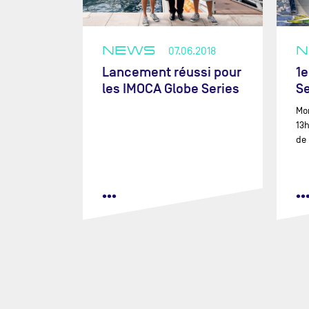
MASA SUZUKI
MEGAN THOMPSON
NEWS
07.06.2018
ARMEL TRIPON
Lancement réussi pour
1
JULIEN VILLION
les IMOCA Globe Series
Se
LIZ WARDLEY
Mon
SZABOLCS WEÖRES
13
de 
CHARLOTTE YVEN
•••
••