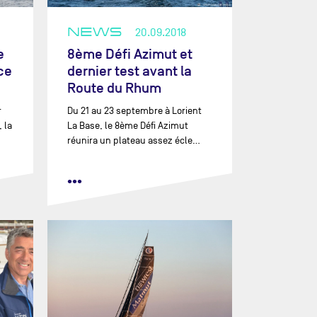
NEWS
20.09.2018
e
8ème Défi Azimut et
ce
dernier test avant la
Route du Rhum
r
Du 21 au 23 septembre à Lorient
 la
La Base, le 8ème Défi Azimut
réunira un plateau assez écle…
•••