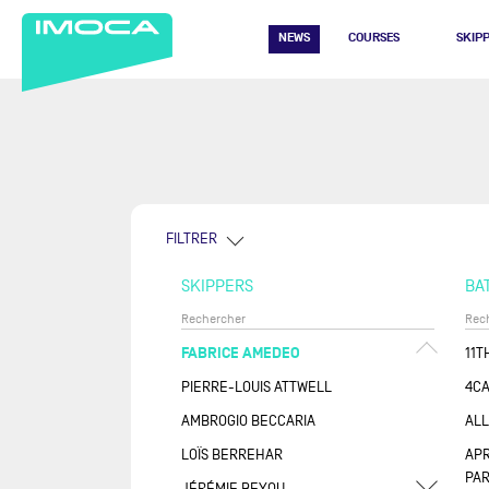
NEWS
COURSES
SKIP
FILTRER
SKIPPERS
BA
FABRICE AMEDEO
11T
PIERRE-LOUIS ATTWELL
4CA
AMBROGIO BECCARIA
AL
LOÏS BERREHAR
APR
PAR
JÉRÉMIE BEYOU