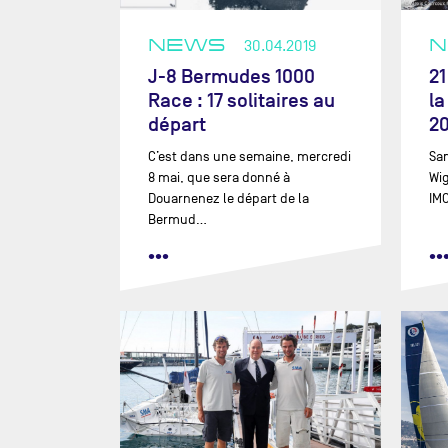
SÉBASTIEN MARSSET
PAUL MEILHAT
NEWS
30.04.2019
ANNA MERCHANT
J-8 Bermudes 1000
21
Race : 17 solitaires au
la
JUSTINE METTRAUX
départ
20
ELODIE-JANE METTRAUX
C’est dans une semaine, mercredi
Sam
ARISA MORIYA
8 mai, que sera donné à
Wig
GASTON MORVAN
Douarnenez le départ de la
IMO
Bermud…
YOANN RICHOMME
JÖRG RIECHERS
•••
••
MARIE RIOU
THOMAS RUYANT
SCOTT SHAWYER
KOJIRO SHIRAISHI
SÉBASTIEN SIMON
MAXIME SOREL