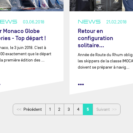
NEWS
03.06.2018
NEWS
21.02.2018
er Monaco Globe
Retour en
ries - Top départ !
configuration
solitaire…
aco, le 3 juin 2018. C’est à
h00 exactement que le départ
Année de Route du Rhum oblig
la première édition des …
les skippers de la classe IMOC
doivent se préparer à navig…
•
•••
5
Précédent
1
2
3
4
Suivant