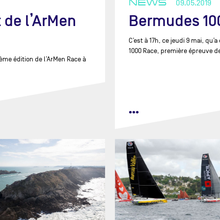
NEWS
09.05.2019
TIATIVES-CŒUR
TRANSAT CAFÉ L'OR
 de l’ArMen
Bermudes 1000
 P’TITS DOUDOUS
VENDÉE ARCTIQUE - LES SABLES
IF SANTÉ PRÉVOYANCE
D'OLONNE
C’est à 17h, ce jeudi 9 mai, qu
CSF
VENDÉE GLOBE
1000 Race, première épreuve de
9ème édition de l’ArMen Race à
IZIA 4
AI - FURUNO
G EUROPE
•••
PREC
ILIENT
MWORK TEAM SNEF II
RACING
TED BY THE OCEAN