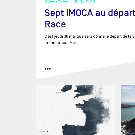
NEWS
29.05.2019
INI
CHARLIE ENRIGHT
Sept IMOCA au départ
LES
BENJAMIN FERRÉ
Race
MAC
SIMON FISHER
MA
SAM GOODCHILD
C’est jeudi 30 mai que sera donné le départ de la 
MAL
WILL HARRIS
la Trinité-sur-Mer...
MIL
OLIVER HEER
MSI
BORIS HERRMANN
NC
•••
CORENTIN HOREAU
PA
AARON HUME-MERRY
RES
TOM LAPERCHE
TEA
TANGUY LEGLATIN
TR 
MARIANA LOBATO
UNI
NICOLAS LUNVEN
XAVIER MACAIRE