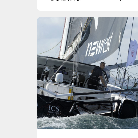
ASS
ARNAUD BOISSIÈRES
QU
ALBERTO BONA
BAN
ELODIE BONAFOUS
CAF
COLE BRAUER
CAN
FRANCESCA CLAPCICH
WAT
CONRAD COLMAN
CH
MANUEL COUSIN
COU
NICO D'ESTAIS
DMG
JEAN-BAPTISTE DARAMY
DRA
SAM DAVIES
EM
FABIEN DELAHAYE
FDJ
LINCOLN DEWS
FOU
VIOLETTE DORANGE
GRO
CAR
BENJAMIN DUTREUX