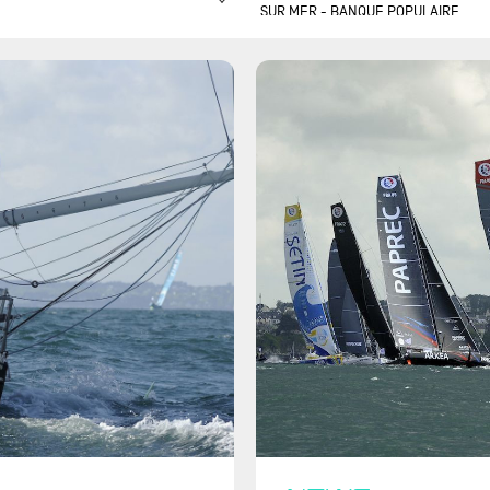
SUR MER - BANQUE POPULAIRE
OCIATION PETITS PRINCES -
DU NORD
ÉGUINER
DÉFI AZIMUT-LORIENT
QUE POPULAIRE 14
AGGLOMÉRATION
É JOYEUX
DRHEAM-CUP 700
ADA OCEAN RACING - BE
MONACO GLOBE SERIES
ER POSITIVE
NEW YORK VENDÉE - LES
ARAL
SABLES D'OLONNE
P DE POUCE
RETOUR À LA BASE
 MORI GLOBAL ONE
ROLEX FASTNET RACE
GON FLY
ROUTE DU RHUM-DESTINATION
BRACE THE CHALLENGE
GUADELOUPE
 UNITED
THE OCEAN RACE
SSIER
THE OCEAN RACE ATLANTIC
UPE DUBREUIL - AIR
THE OCEAN RACE EUROPE
AÏBES
THE TRANSAT CIC