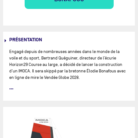
PRÉSENTATION
Engagé depuis de nombreuses années dans le monde de la
voile et du sport, Bertrand Quéguiner, directeur de l’écurie
Horizon29 Course au large, a décidé de lancer la construction
d’un IMOCA. Il sera skippé par la bretonne Élodie Bonafous avec
en ligne de mire le Vendée Globe 2028.
Pour ce nouveau défi sportif et planétaire, le chef d’entreprise et
la navigatrice ont décidé de collaborer avec l’écurie MerConcept
dirigée par François Gabart pour la construction d’un IMOCA
signé Guillaume Verdier. Ce sistership de l'IMOCA MACIF
Prévoyance, dernier gagnant du dernier Vendée Globe, promet
d’être un adversaire redoutable sur les plus grandes
compétitions internationales. Conçu pour la vitesse, la
robustesse et l’adaptabilité aux conditions extrêmes des