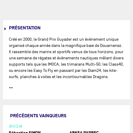
PRÉSENTATION
Créé en 2000, le Grand Prix Guyader est un évènement unique
organisé chaque année dans la magnifique baie de Douarnenez.
Il rassemble des marins et sportifs venus de tous horizons, pour
une semaine de régates et évènements nautiques mêlant divers
supports tels que les IMOCA, les trimarans Multi-50, les Class40,
ou encore les Easy To Fly en passant par les Diam24, les kite-
surfs, planches à voiles et les incontournables Dragons.
Evènement convivial, chacun y vient pour le plaisir de naviguer
et régater dans ce sublime cirque naturel de Douarn' et le public
apprécie le spectacle ! Présents depuis de nombreuses années,
les IMOCA avaient l'habitude des eaux de la pointe Finistère,
mais cette année, c'est en plein Océan Atlantique qu'ils sont
PRÉCÉDENTS VAINQUEURS
allés régater à l'issue du Grand Prix Guyader, à l'occasion de la
2019
Bermudes 1000 Race, dont le départ a été donné depuis
Sébastien SIMON
ARKEA PAPREC