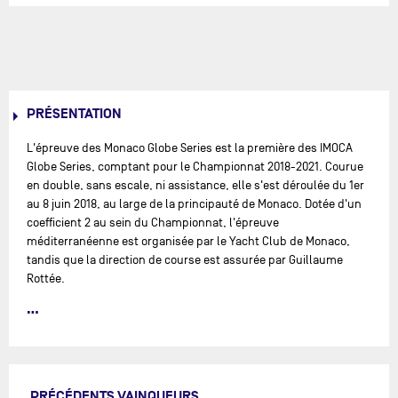
PRÉSENTATION
L'épreuve des Monaco Globe Series est la première des IMOCA
Globe Series, comptant pour le Championnat 2018-2021. Courue
en double, sans escale, ni assistance, elle s'est déroulée du 1er
au 8 juin 2018, au large de la principauté de Monaco. Dotée d'un
coefficient 2 au sein du Championnat, l'épreuve
méditerranéenne est organisée par le Yacht Club de Monaco,
tandis que la direction de course est assurée par Guillaume
Rottée.
Bouclé en 3 jours, 19 heures et 17 minutes par Paul Meilhat et
Gwénolé Gahinet (SMA), le parcours de 1300 milles - comptant
dans la sélection pour le Vendée Globe 2020-21 - a emmené la
flotte des neuf IMOCA de Monaco à la côte occidentale de la
Corse avant de s’engouffrer dans les Bouches de Bonifacio,
PRÉCÉDENTS VAINQUEURS