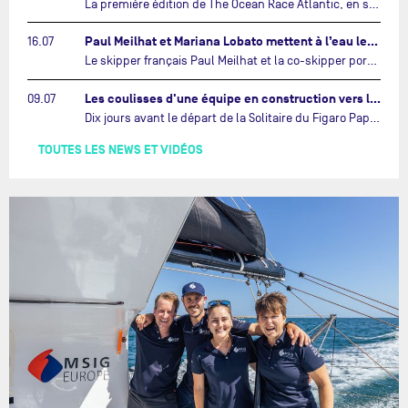
La première édition de The Ocean Race Atlantic, en septembre prochain, verra s'affronter pour la première fois deux exemples des toutes dernières tendances en matière de conception d’IMOCA.…
Paul Meilhat et Mariana Lobato mettent à l’eau leur bateau et lancent leur nouvelle campagne « United by the Ocean »…
16.07
Le skipper français Paul Meilhat et la co-skipper portugaise Mariana Lobato mettent à l’eau aujourd’hui à Lorient leur IMOCA à bord duquel ils participeront à The Ocean Race Atlantic (septembre 2026) puis à The Ocean Race, le tour du monde en équipage (janvier 2027).…
Les coulisses d'une équipe en construction vers le Vendée Globe…
09.07
Dix jours avant le départ de la Solitaire du Figaro Paprec, enjeu sportif majeur de la saison du Team Paprec, en plein chantier du futur IMOCA Paprec, l’équipe a dû s’adapter au forfait de Yoann Richomme pour blessure.…
TOUTES LES NEWS ET VIDÉOS