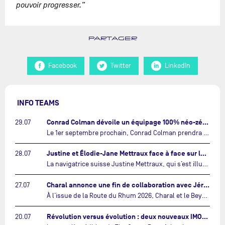
pouvoir progresser.”
PARTAGER
Facebook
Twitter
LinkedIn
INFO TEAMS
Conrad Colman dévoile un équipage 100% néo-zélandais tourné vers l'avenir…
29.07
Le 1er septembre prochain, Conrad Colman prendra le départ de la première édition de The Ocean Race Atlantic, une nouvelle course IMOCA en équipage reliant New York à Lorient. À bord de MSIG Europe, le skipper néo-zélandais sera entouré de trois jeunes talents issus de la voile néo-zélandaise : Megan Thomson, Anna Merchant et Aaron Hume-Merry.…
Justine et Élodie-Jane Mettraux face à face sur la transatlantique The Ocean Race Atlantic…
28.07
La navigatrice suisse Justine Mettraux, qui s’est illustrée comme la femme la plus rapide du Vendée Globe et qui fait actuellement construire un nouvel IMOCA pour l'édition 2028, sera cette année au départ de la première édition de The Ocean Race Atlantic.…
Charal annonce une fin de collaboration avec Jérémie Beyou et le Beyou Racing après la Route du Rhum…
27.07
À l’issue de la Route du Rhum 2026, Charal et le Beyou Racing mettront fin à leur collaboration. Il a été décidé de manière concertée, après dix ans d’une collaboration riche et performante, d’ouvrir une nouvelle ère pour le projet du Charal Sailing Team.…
Révolution versus évolution : deux nouveaux IMOCA très différents se préparent pour The Ocean Race Atlantic…
20.07