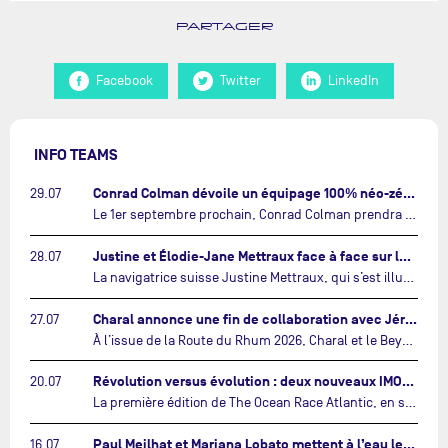
PARTAGER
Facebook
Twitter
LinkedIn
INFO TEAMS
Conrad Colman dévoile un équipage 100% néo-zélandais tourné vers l'avenir…
29.07
Le 1er septembre prochain, Conrad Colman prendra le départ de la première édition de The Ocean Race Atlantic, une nouvelle course IMOCA en équipage reliant New York à Lorient. À bord de MSIG Europe, le skipper néo-zélandais sera entouré de trois jeunes talents issus de la voile néo-zélandaise : Megan Thomson, Anna Merchant et Aaron Hume-Merry.…
Justine et Élodie-Jane Mettraux face à face sur la transatlantique The Ocean Race Atlantic…
28.07
La navigatrice suisse Justine Mettraux, qui s’est illustrée comme la femme la plus rapide du Vendée Globe et qui fait actuellement construire un nouvel IMOCA pour l'édition 2028, sera cette année au départ de la première édition de The Ocean Race Atlantic.…
Charal annonce une fin de collaboration avec Jérémie Beyou et le Beyou Racing après la Route du Rhum…
27.07
À l’issue de la Route du Rhum 2026, Charal et le Beyou Racing mettront fin à leur collaboration. Il a été décidé de manière concertée, après dix ans d’une collaboration riche et performante, d’ouvrir une nouvelle ère pour le projet du Charal Sailing Team.…
Révolution versus évolution : deux nouveaux IMOCA très différents se préparent pour The Ocean Race Atlantic…
20.07
La première édition de The Ocean Race Atlantic, en septembre prochain, verra s'affronter pour la première fois deux exemples des toutes dernières tendances en matière de conception d’IMOCA.…
Paul Meilhat et Mariana Lobato mettent à l’eau leur bateau et lancent leur nouvelle campagne « United by the Ocean »…
16.07