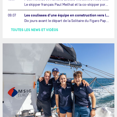
Le skipper français Paul Meilhat et la co-skipper portugaise Mariana Lobato mettent à l’eau aujourd’hui à Lorient leur IMOCA à bord duquel ils participeront à The Ocean Race Atlantic (septembre 2026) puis à The Ocean Race, le tour du monde en équipage (janvier 2027).…
Les coulisses d'une équipe en construction vers le Vendée Globe…
09.07
Dix jours avant le départ de la Solitaire du Figaro Paprec, enjeu sportif majeur de la saison du Team Paprec, en plein chantier du futur IMOCA Paprec, l’équipe a dû s’adapter au forfait de Yoann Richomme pour blessure.…
TOUTES LES NEWS ET VIDÉOS