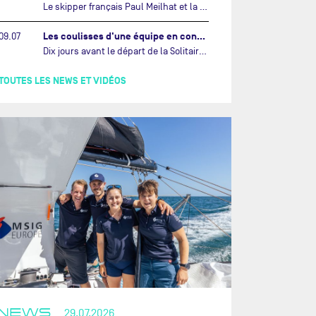
Le skipper français Paul Meilhat et la co-skipper portugaise Mariana Lobato mettent à l’eau aujourd’hui à Lorient leur IMOCA à bord duquel ils participeront à The Ocean Race Atlantic (septembre 2026) puis à The Ocean Race, le tour du monde en équipage (janvier 2027).…
Les coulisses d'une équipe en construction vers le Vendée Globe…
09.07
Dix jours avant le départ de la Solitaire du Figaro Paprec, enjeu sportif majeur de la saison du Team Paprec, en plein chantier du futur IMOCA Paprec, l’équipe a dû s’adapter au forfait de Yoann Richomme pour blessure.…
TOUTES LES NEWS ET VIDÉOS
NEWS
29.07.2026