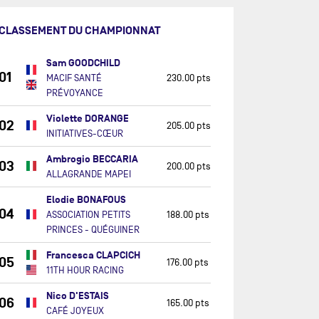
CLASSEMENT DU CHAMPIONNAT
Sam GOODCHILD
01
MACIF SANTÉ
230.00 pts
PRÉVOYANCE
Violette DORANGE
02
205.00 pts
INITIATIVES-CŒUR
Ambrogio BECCARIA
03
200.00 pts
ALLAGRANDE MAPEI
Elodie BONAFOUS
04
ASSOCIATION PETITS
188.00 pts
PRINCES - QUÉGUINER
Francesca CLAPCICH
05
176.00 pts
11TH HOUR RACING
Nico D'ESTAIS
06
165.00 pts
CAFÉ JOYEUX