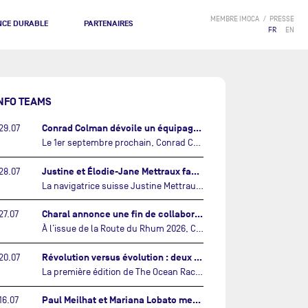
MEMBRE IMOCA
PRESSE
NCE DURABLE
PARTENAIRES
FR
EN
NFO TEAMS
Conrad Colman dévoile un équipage 100% néo-zélandais tourné vers l'avenir…
29.07
Le 1er septembre prochain, Conrad Colman prendra le départ de la première édition de The Ocean Race Atlantic, une nouvelle course IMOCA en équipage reliant New York à Lorient. À bord de MSIG Europe, le skipper néo-zélandais sera entouré de trois jeunes talents issus de la voile néo-zélandaise : Megan Thomson, Anna Merchant et Aaron Hume-Merry.…
Justine et Élodie-Jane Mettraux face à face sur la transatlantique The Ocean Race Atlantic…
28.07
La navigatrice suisse Justine Mettraux, qui s’est illustrée comme la femme la plus rapide du Vendée Globe et qui fait actuellement construire un nouvel IMOCA pour l'édition 2028, sera cette année au départ de la première édition de The Ocean Race Atlantic.…
Charal annonce une fin de collaboration avec Jérémie Beyou et le Beyou Racing après la Route du Rhum…
27.07
À l’issue de la Route du Rhum 2026, Charal et le Beyou Racing mettront fin à leur collaboration. Il a été décidé de manière concertée, après dix ans d’une collaboration riche et performante, d’ouvrir une nouvelle ère pour le projet du Charal Sailing Team.…
Révolution versus évolution : deux nouveaux IMOCA très différents se préparent pour The Ocean Race Atlantic…
20.07
La première édition de The Ocean Race Atlantic, en septembre prochain, verra s'affronter pour la première fois deux exemples des toutes dernières tendances en matière de conception d’IMOCA.…
Paul Meilhat et Mariana Lobato mettent à l’eau leur bateau et lancent leur nouvelle campagne « United by the Ocean »…
16.07