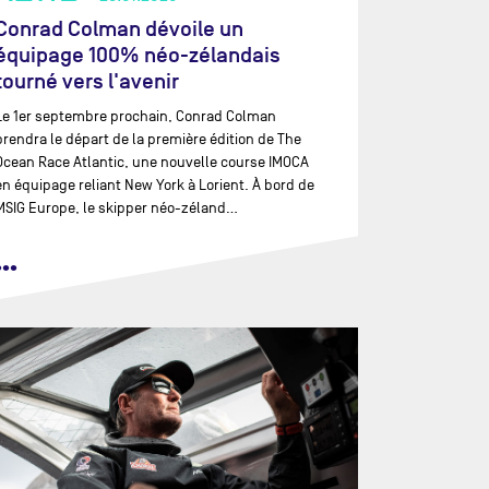
Conrad Colman dévoile un
équipage 100% néo-zélandais
tourné vers l'avenir
Le 1er septembre prochain, Conrad Colman
prendra le départ de la première édition de The
Ocean Race Atlantic, une nouvelle course IMOCA
en équipage reliant New York à Lorient. À bord de
MSIG Europe, le skipper néo-zéland…
•••