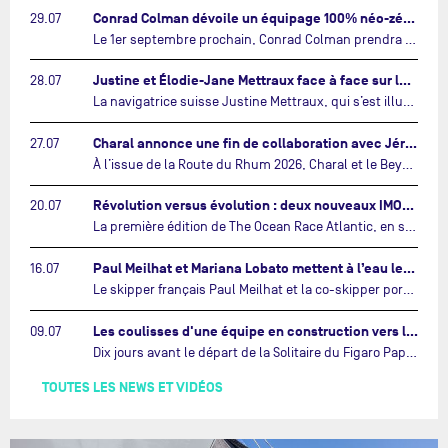
Conrad Colman dévoile un équipage 100% néo-zélandais tourné vers l'avenir…
29.07
Le 1er septembre prochain, Conrad Colman prendra le départ de la première édition de The Ocean Race Atlantic, une nouvelle course IMOCA en équipage reliant New York à Lorient. À bord de MSIG Europe, le skipper néo-zélandais sera entouré de trois jeunes talents issus de la voile néo-zélandaise : Megan Thomson, Anna Merchant et Aaron Hume-Merry.…
Justine et Élodie-Jane Mettraux face à face sur la transatlantique The Ocean Race Atlantic…
28.07
La navigatrice suisse Justine Mettraux, qui s’est illustrée comme la femme la plus rapide du Vendée Globe et qui fait actuellement construire un nouvel IMOCA pour l'édition 2028, sera cette année au départ de la première édition de The Ocean Race Atlantic.…
Charal annonce une fin de collaboration avec Jérémie Beyou et le Beyou Racing après la Route du Rhum…
27.07
À l’issue de la Route du Rhum 2026, Charal et le Beyou Racing mettront fin à leur collaboration. Il a été décidé de manière concertée, après dix ans d’une collaboration riche et performante, d’ouvrir une nouvelle ère pour le projet du Charal Sailing Team.…
Révolution versus évolution : deux nouveaux IMOCA très différents se préparent pour The Ocean Race Atlantic…
20.07
La première édition de The Ocean Race Atlantic, en septembre prochain, verra s'affronter pour la première fois deux exemples des toutes dernières tendances en matière de conception d’IMOCA.…
Paul Meilhat et Mariana Lobato mettent à l’eau leur bateau et lancent leur nouvelle campagne « United by the Ocean »…
16.07
Le skipper français Paul Meilhat et la co-skipper portugaise Mariana Lobato mettent à l’eau aujourd’hui à Lorient leur IMOCA à bord duquel ils participeront à The Ocean Race Atlantic (septembre 2026) puis à The Ocean Race, le tour du monde en équipage (janvier 2027).…
Les coulisses d'une équipe en construction vers le Vendée Globe…
09.07
Dix jours avant le départ de la Solitaire du Figaro Paprec, enjeu sportif majeur de la saison du Team Paprec, en plein chantier du futur IMOCA Paprec, l’équipe a dû s’adapter au forfait de Yoann Richomme pour blessure.…
TOUTES LES NEWS ET VIDÉOS