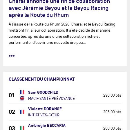
Charal annonce une fin de collaboration
avec Jérémie Beyou et le Beyou Racing
après la Route du Rhum
À l’issue de la Route du Rhum 2026, Charal et le Beyou Racing
mettront fin à leur collaboration. Il a été décidé de manière
concertée, après dix ans d’une collaboration riche et
performante, d’ouvrir une nouvelle ère pou…
•••
CLASSEMENT DU CHAMPIONNAT
Sam GOODCHILD
01
230.00 pts
MACIF SANTÉ PRÉVOYANCE
Violette DORANGE
02
205.00 pts
INITIATIVES-CŒUR
Ambrogio BECCARIA
03
200.00 pts