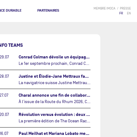
MEMBRE IMOCA
PRESSE
NCE DURABLE
PARTENAIRES
FR
EN
NFO TEAMS
Conrad Colman dévoile un équipage 100% néo-zélandais tourné vers l'avenir…
29.07
Le 1er septembre prochain, Conrad Colman prendra le départ de la première édition de The Ocean Race Atlantic, une nouvelle course IMOCA en équipage reliant New York à Lorient. À bord de MSIG Europe, le skipper néo-zélandais sera entouré de trois jeunes talents issus de la voile néo-zélandaise : Megan Thomson, Anna Merchant et Aaron Hume-Merry.…
Justine et Élodie-Jane Mettraux face à face sur la transatlantique The Ocean Race Atlantic…
28.07
La navigatrice suisse Justine Mettraux, qui s’est illustrée comme la femme la plus rapide du Vendée Globe et qui fait actuellement construire un nouvel IMOCA pour l'édition 2028, sera cette année au départ de la première édition de The Ocean Race Atlantic.…
Charal annonce une fin de collaboration avec Jérémie Beyou et le Beyou Racing après la Route du Rhum…
27.07
À l’issue de la Route du Rhum 2026, Charal et le Beyou Racing mettront fin à leur collaboration. Il a été décidé de manière concertée, après dix ans d’une collaboration riche et performante, d’ouvrir une nouvelle ère pour le projet du Charal Sailing Team.…
Révolution versus évolution : deux nouveaux IMOCA très différents se préparent pour The Ocean Race Atlantic…
20.07
La première édition de The Ocean Race Atlantic, en septembre prochain, verra s'affronter pour la première fois deux exemples des toutes dernières tendances en matière de conception d’IMOCA.…
Paul Meilhat et Mariana Lobato mettent à l’eau leur bateau et lancent leur nouvelle campagne « United by the Ocean »…
16.07