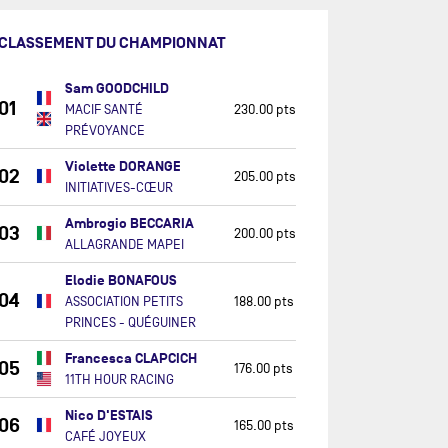
CLASSEMENT DU CHAMPIONNAT
Sam GOODCHILD
01
MACIF SANTÉ
230.00 pts
PRÉVOYANCE
Violette DORANGE
02
205.00 pts
INITIATIVES-CŒUR
Ambrogio BECCARIA
03
200.00 pts
ALLAGRANDE MAPEI
Elodie BONAFOUS
04
ASSOCIATION PETITS
188.00 pts
PRINCES - QUÉGUINER
Francesca CLAPCICH
05
176.00 pts
11TH HOUR RACING
Nico D'ESTAIS
06
165.00 pts
CAFÉ JOYEUX