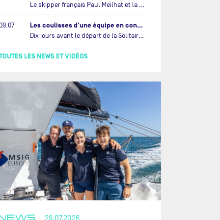
Le skipper français Paul Meilhat et la co-skipper portugaise Mariana Lobato mettent à l’eau aujourd’hui à Lorient leur IMOCA à bord duquel ils participeront à The Ocean Race Atlantic (septembre 2026) puis à The Ocean Race, le tour du monde en équipage (janvier 2027).…
Les coulisses d'une équipe en construction vers le Vendée Globe…
09.07
Dix jours avant le départ de la Solitaire du Figaro Paprec, enjeu sportif majeur de la saison du Team Paprec, en plein chantier du futur IMOCA Paprec, l’équipe a dû s’adapter au forfait de Yoann Richomme pour blessure.…
TOUTES LES NEWS ET VIDÉOS
NEWS
29.07.2026