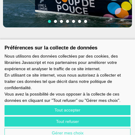
Préférences sur la collecte de données
Nous utilisons des données collectées par des cookies, des
librairies Javascript et nos partenaires pour améliorer votre
expérience et analyser le traffic de ce site internet.
En utilisant ce site internet, vous nous autorisez à collecter et
traiter ces données tel que décrit dans notre politique de
confidentialité.
Vous avez la possibilité de vous opposer à la collecte de ces
données en cliquant sur "Tout refuser" ou "Gérer mes choix".
Tout accepter
Tout refuser
IMOCA - 1 TERRE-PLEIN DU SOUS-MARIN PAPIN - 56100 LORIENT -
FRANCE - EMAIL : CONTACT@IMOCA.ORG
Gérer mes choix
MENTIONS LÉGALES
-
NEWSLETTER