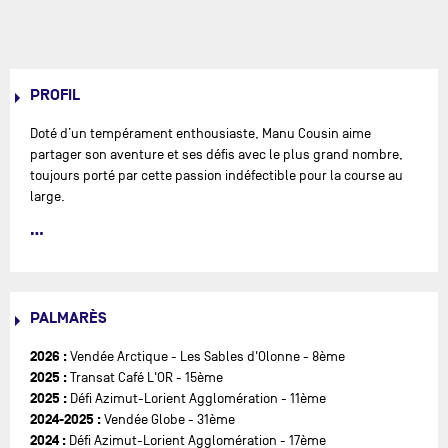
PROFIL
Doté d’un tempérament enthousiaste, Manu Cousin aime
partager son aventure et ses défis avec le plus grand nombre,
toujours porté par cette passion indéfectible pour la course au
large.
Issu d’une famille passionnée par la mer et la voile, Manuel
Cousin découvre la navigation dès l’âge de 6 ans en optimist.
Animé par une soif de compétition, il évolue au fil des ans sur
des supports de plus en plus grands, du 6.50m au Class40, avec
PALMARÈS
un fil rouge constant : la course au large.
2026 :
Fort d’une solide expérience technique après plus de vingt ans
Vendée Arctique - Les Sables d'Olonne - 8ème
2025 :
dans l’industrie automobile, Manuel choisit de se reconvertir
Transat Café L'OR - 15ème
2025 :
pour réaliser son rêve : devenir marin professionnel. Une
Défi Azimut-Lorient Agglomération - 11ème
2024-2025 :
décision audacieuse, guidée par sa passion inébranlable pour la
Vendée Globe - 31ème
2024 :
voile.
Défi Azimut-Lorient Agglomération - 17ème