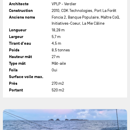
Architecte
VPLP - Verdier
Construction
2010, CDK Technologies, Port La Forêt
Anciens noms
Foncia 2, Banque Populaire, Maître CoQ,
Initiatives-Coeur, La Mie Câline
Longueur
18,28 m
Largeur
5,7 m
Tirant d'eau
4,5 m
Poids
8,5 tonnes
Hauteur mât
27 m
Type mât
Mât-aile
Foils
Oui
Surface voile max.
Près
270 m2
Portant
520 m2