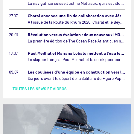
La navigatrice suisse Justine Mettraux, qui s’est illustrée comme la femme la plus rapide du Vendée Globe et qui fait actuellement construire un nouvel IMOCA pour l'édition 2028, sera cette année au départ de la première édition de The Ocean Race Atlantic.…
Charal annonce une fin de collaboration avec Jérémie Beyou et le Beyou Racing après la Route du Rhum…
27.07
À l’issue de la Route du Rhum 2026, Charal et le Beyou Racing mettront fin à leur collaboration. Il a été décidé de manière concertée, après dix ans d’une collaboration riche et performante, d’ouvrir une nouvelle ère pour le projet du Charal Sailing Team.…
Révolution versus évolution : deux nouveaux IMOCA très différents se préparent pour The Ocean Race Atlantic…
20.07
La première édition de The Ocean Race Atlantic, en septembre prochain, verra s'affronter pour la première fois deux exemples des toutes dernières tendances en matière de conception d’IMOCA.…
Paul Meilhat et Mariana Lobato mettent à l’eau leur bateau et lancent leur nouvelle campagne « United by the Ocean »…
16.07
Le skipper français Paul Meilhat et la co-skipper portugaise Mariana Lobato mettent à l’eau aujourd’hui à Lorient leur IMOCA à bord duquel ils participeront à The Ocean Race Atlantic (septembre 2026) puis à The Ocean Race, le tour du monde en équipage (janvier 2027).…
Les coulisses d'une équipe en construction vers le Vendée Globe…
09.07
Dix jours avant le départ de la Solitaire du Figaro Paprec, enjeu sportif majeur de la saison du Team Paprec, en plein chantier du futur IMOCA Paprec, l’équipe a dû s’adapter au forfait de Yoann Richomme pour blessure.…
TOUTES LES NEWS ET VIDÉOS