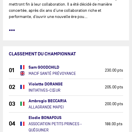
mettront fin à leur collaboration. Il a été décidé de manière
concertée, après dix ans d’une collaboration riche et
performante, d’ouvrir une nouvelle ère pou…
•••
CLASSEMENT DU CHAMPIONNAT
Sam GOODCHILD
01
230.00 pts
MACIF SANTÉ PRÉVOYANCE
Violette DORANGE
02
205.00 pts
INITIATIVES-CŒUR
Ambrogio BECCARIA
03
200.00 pts
ALLAGRANDE MAPEI
Elodie BONAFOUS
04
ASSOCIATION PETITS PRINCES -
188.00 pts
QUÉGUINER