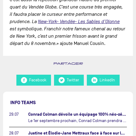
quart du Vendée Globe. C’est une course très engagée,
il faudra placer le curseur entre performance et
prudence. La
New-York- Vendée- Les Sables d’Olonne
est symbolique. Franchir notre fameux chenal au retour
de New York, c’est un premier frisson avant le grand
départ du 8 novembre
.» ajoute Manuel Cousin.
PARTAGER
Facebook
Twitter
LinkedIn
INFO TEAMS
Conrad Colman dévoile un équipage 100% néo-zélandais tourné vers l'avenir…
29.07
Le 1er septembre prochain, Conrad Colman prendra le départ de la première édition de The Ocean Race Atlantic, une nouvelle course IMOCA en équipage reliant New York à Lorient. À bord de MSIG Europe, le skipper néo-zélandais sera entouré de trois jeunes talents issus de la voile néo-zélandaise : Megan Thomson, Anna Merchant et Aaron Hume-Merry.…
Justine et Élodie-Jane Mettraux face à face sur la transatlantique The Ocean Race Atlantic…
28.07