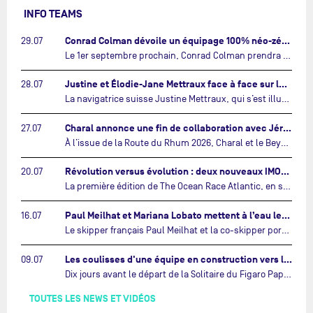
INFO TEAMS
Conrad Colman dévoile un équipage 100% néo-zélandais tourné vers l'avenir…
29.07
Le 1er septembre prochain, Conrad Colman prendra le départ de la première édition de The Ocean Race Atlantic, une nouvelle course IMOCA en équipage reliant New York à Lorient. À bord de MSIG Europe, le skipper néo-zélandais sera entouré de trois jeunes talents issus de la voile néo-zélandaise : Megan Thomson, Anna Merchant et Aaron Hume-Merry.…
Justine et Élodie-Jane Mettraux face à face sur la transatlantique The Ocean Race Atlantic…
28.07
La navigatrice suisse Justine Mettraux, qui s’est illustrée comme la femme la plus rapide du Vendée Globe et qui fait actuellement construire un nouvel IMOCA pour l'édition 2028, sera cette année au départ de la première édition de The Ocean Race Atlantic.…
Charal annonce une fin de collaboration avec Jérémie Beyou et le Beyou Racing après la Route du Rhum…
27.07
À l’issue de la Route du Rhum 2026, Charal et le Beyou Racing mettront fin à leur collaboration. Il a été décidé de manière concertée, après dix ans d’une collaboration riche et performante, d’ouvrir une nouvelle ère pour le projet du Charal Sailing Team.…
Révolution versus évolution : deux nouveaux IMOCA très différents se préparent pour The Ocean Race Atlantic…
20.07
La première édition de The Ocean Race Atlantic, en septembre prochain, verra s'affronter pour la première fois deux exemples des toutes dernières tendances en matière de conception d’IMOCA.…
Paul Meilhat et Mariana Lobato mettent à l’eau leur bateau et lancent leur nouvelle campagne « United by the Ocean »…
16.07
Le skipper français Paul Meilhat et la co-skipper portugaise Mariana Lobato mettent à l’eau aujourd’hui à Lorient leur IMOCA à bord duquel ils participeront à The Ocean Race Atlantic (septembre 2026) puis à The Ocean Race, le tour du monde en équipage (janvier 2027).…
Les coulisses d'une équipe en construction vers le Vendée Globe…
09.07
Dix jours avant le départ de la Solitaire du Figaro Paprec, enjeu sportif majeur de la saison du Team Paprec, en plein chantier du futur IMOCA Paprec, l’équipe a dû s’adapter au forfait de Yoann Richomme pour blessure.…
TOUTES LES NEWS ET VIDÉOS