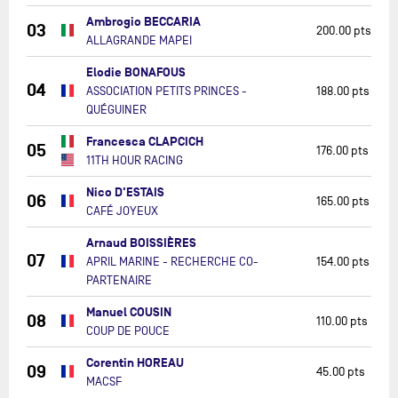
Ambrogio BECCARIA
03
200.00 pts
ALLAGRANDE MAPEI
Elodie BONAFOUS
04
ASSOCIATION PETITS PRINCES -
188.00 pts
QUÉGUINER
Francesca CLAPCICH
05
176.00 pts
11TH HOUR RACING
Nico D'ESTAIS
06
165.00 pts
CAFÉ JOYEUX
Arnaud BOISSIÈRES
07
APRIL MARINE - RECHERCHE CO-
154.00 pts
PARTENAIRE
Manuel COUSIN
08
110.00 pts
COUP DE POUCE
Corentin HOREAU
09
45.00 pts
MACSF