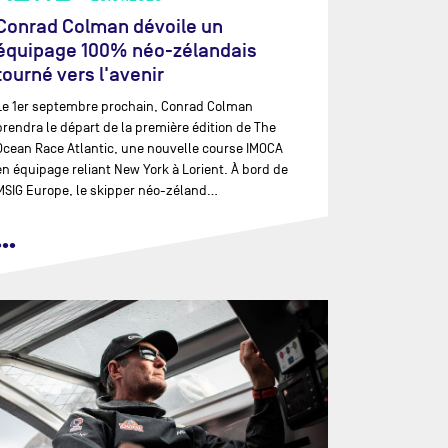
Conrad Colman dévoile un
équipage 100% néo-zélandais
tourné vers l'avenir
Le 1er septembre prochain, Conrad Colman
prendra le départ de la première édition de The
Ocean Race Atlantic, une nouvelle course IMOCA
en équipage reliant New York à Lorient. À bord de
MSIG Europe, le skipper néo-zéland…
•••