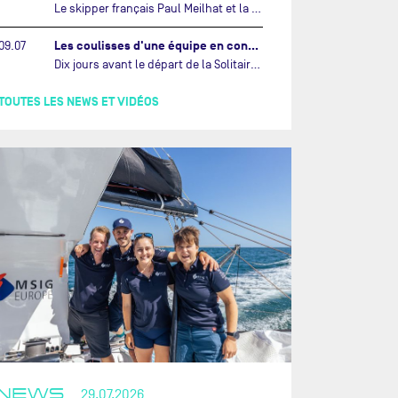
Le skipper français Paul Meilhat et la co-skipper portugaise Mariana Lobato mettent à l’eau aujourd’hui à Lorient leur IMOCA à bord duquel ils participeront à The Ocean Race Atlantic (septembre 2026) puis à The Ocean Race, le tour du monde en équipage (janvier 2027).…
Les coulisses d'une équipe en construction vers le Vendée Globe…
09.07
Dix jours avant le départ de la Solitaire du Figaro Paprec, enjeu sportif majeur de la saison du Team Paprec, en plein chantier du futur IMOCA Paprec, l’équipe a dû s’adapter au forfait de Yoann Richomme pour blessure.…
TOUTES LES NEWS ET VIDÉOS
NEWS
29.07.2026