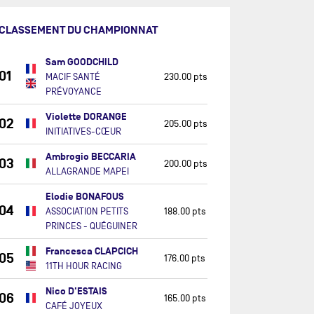
CLASSEMENT DU CHAMPIONNAT
Sam GOODCHILD
01
MACIF SANTÉ
230.00 pts
PRÉVOYANCE
Violette DORANGE
02
205.00 pts
INITIATIVES-CŒUR
Ambrogio BECCARIA
03
200.00 pts
ALLAGRANDE MAPEI
Elodie BONAFOUS
04
ASSOCIATION PETITS
188.00 pts
PRINCES - QUÉGUINER
Francesca CLAPCICH
05
176.00 pts
11TH HOUR RACING
Nico D'ESTAIS
06
165.00 pts
CAFÉ JOYEUX