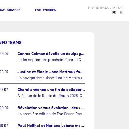
MEMBRE IMOCA
PRESSE
NCE DURABLE
PARTENAIRES
FR
EN
NFO TEAMS
Conrad Colman dévoile un équipage 100% néo-zélandais tourné vers l'avenir…
29.07
Le 1er septembre prochain, Conrad Colman prendra le départ de la première édition de The Ocean Race Atlantic, une nouvelle course IMOCA en équipage reliant New York à Lorient. À bord de MSIG Europe, le skipper néo-zélandais sera entouré de trois jeunes talents issus de la voile néo-zélandaise : Megan Thomson, Anna Merchant et Aaron Hume-Merry.…
Justine et Élodie-Jane Mettraux face à face sur la transatlantique The Ocean Race Atlantic…
28.07
La navigatrice suisse Justine Mettraux, qui s’est illustrée comme la femme la plus rapide du Vendée Globe et qui fait actuellement construire un nouvel IMOCA pour l'édition 2028, sera cette année au départ de la première édition de The Ocean Race Atlantic.…
Charal annonce une fin de collaboration avec Jérémie Beyou et le Beyou Racing après la Route du Rhum…
27.07
À l’issue de la Route du Rhum 2026, Charal et le Beyou Racing mettront fin à leur collaboration. Il a été décidé de manière concertée, après dix ans d’une collaboration riche et performante, d’ouvrir une nouvelle ère pour le projet du Charal Sailing Team.…
Révolution versus évolution : deux nouveaux IMOCA très différents se préparent pour The Ocean Race Atlantic…
20.07
La première édition de The Ocean Race Atlantic, en septembre prochain, verra s'affronter pour la première fois deux exemples des toutes dernières tendances en matière de conception d’IMOCA.…
Paul Meilhat et Mariana Lobato mettent à l’eau leur bateau et lancent leur nouvelle campagne « United by the Ocean »…
16.07