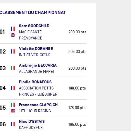
CLASSEMENT DU CHAMPIONNAT
Sam GOODCHILD
01
MACIF SANTÉ
230.00 pts
PRÉVOYANCE
Violette DORANGE
02
205.00 pts
INITIATIVES-CŒUR
Ambrogio BECCARIA
03
200.00 pts
ALLAGRANDE MAPEI
Elodie BONAFOUS
04
ASSOCIATION PETITS
188.00 pts
PRINCES - QUÉGUINER
Francesca CLAPCICH
05
176.00 pts
11TH HOUR RACING
Nico D'ESTAIS
06
165.00 pts
CAFÉ JOYEUX