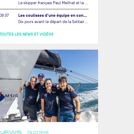
Le skipper français Paul Meilhat et la co-skipper portugaise Mariana Lobato mettent à l’eau aujourd’hui à Lorient leur IMOCA à bord duquel ils participeront à The Ocean Race Atlantic (septembre 2026) puis à The Ocean Race, le tour du monde en équipage (janvier 2027).…
Les coulisses d'une équipe en construction vers le Vendée Globe…
09.07
Dix jours avant le départ de la Solitaire du Figaro Paprec, enjeu sportif majeur de la saison du Team Paprec, en plein chantier du futur IMOCA Paprec, l’équipe a dû s’adapter au forfait de Yoann Richomme pour blessure.…
TOUTES LES NEWS ET VIDÉOS
NEWS
29.07.2026