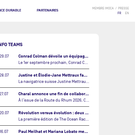
MEMBRE IMOCA
PRESSE
NCE DURABLE
PARTENAIRES
FR
EN
NFO TEAMS
Conrad Colman dévoile un équipage 100% néo-zélandais tourné vers l'avenir…
29.07
Le 1er septembre prochain, Conrad Colman prendra le départ de la première édition de The Ocean Race Atlantic, une nouvelle course IMOCA en équipage reliant New York à Lorient. À bord de MSIG Europe, le skipper néo-zélandais sera entouré de trois jeunes talents issus de la voile néo-zélandaise : Megan Thomson, Anna Merchant et Aaron Hume-Merry.…
Justine et Élodie-Jane Mettraux face à face sur la transatlantique The Ocean Race Atlantic…
28.07
La navigatrice suisse Justine Mettraux, qui s’est illustrée comme la femme la plus rapide du Vendée Globe et qui fait actuellement construire un nouvel IMOCA pour l'édition 2028, sera cette année au départ de la première édition de The Ocean Race Atlantic.…
Charal annonce une fin de collaboration avec Jérémie Beyou et le Beyou Racing après la Route du Rhum…
27.07
À l’issue de la Route du Rhum 2026, Charal et le Beyou Racing mettront fin à leur collaboration. Il a été décidé de manière concertée, après dix ans d’une collaboration riche et performante, d’ouvrir une nouvelle ère pour le projet du Charal Sailing Team.…
Révolution versus évolution : deux nouveaux IMOCA très différents se préparent pour The Ocean Race Atlantic…
20.07
La première édition de The Ocean Race Atlantic, en septembre prochain, verra s'affronter pour la première fois deux exemples des toutes dernières tendances en matière de conception d’IMOCA.…
Paul Meilhat et Mariana Lobato mettent à l’eau leur bateau et lancent leur nouvelle campagne « United by the Ocean »…
16.07