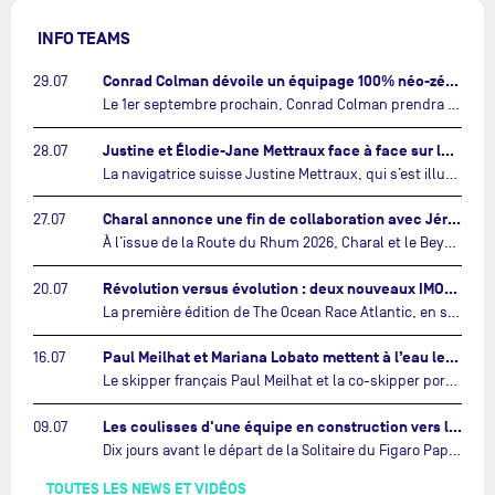
INFO TEAMS
Conrad Colman dévoile un équipage 100% néo-zélandais tourné vers l'avenir…
29.07
Le 1er septembre prochain, Conrad Colman prendra le départ de la première édition de The Ocean Race Atlantic, une nouvelle course IMOCA en équipage reliant New York à Lorient. À bord de MSIG Europe, le skipper néo-zélandais sera entouré de trois jeunes talents issus de la voile néo-zélandaise : Megan Thomson, Anna Merchant et Aaron Hume-Merry.…
Justine et Élodie-Jane Mettraux face à face sur la transatlantique The Ocean Race Atlantic…
28.07
La navigatrice suisse Justine Mettraux, qui s’est illustrée comme la femme la plus rapide du Vendée Globe et qui fait actuellement construire un nouvel IMOCA pour l'édition 2028, sera cette année au départ de la première édition de The Ocean Race Atlantic.…
Charal annonce une fin de collaboration avec Jérémie Beyou et le Beyou Racing après la Route du Rhum…
27.07
À l’issue de la Route du Rhum 2026, Charal et le Beyou Racing mettront fin à leur collaboration. Il a été décidé de manière concertée, après dix ans d’une collaboration riche et performante, d’ouvrir une nouvelle ère pour le projet du Charal Sailing Team.…
Révolution versus évolution : deux nouveaux IMOCA très différents se préparent pour The Ocean Race Atlantic…
20.07
La première édition de The Ocean Race Atlantic, en septembre prochain, verra s'affronter pour la première fois deux exemples des toutes dernières tendances en matière de conception d’IMOCA.…
Paul Meilhat et Mariana Lobato mettent à l’eau leur bateau et lancent leur nouvelle campagne « United by the Ocean »…
16.07
Le skipper français Paul Meilhat et la co-skipper portugaise Mariana Lobato mettent à l’eau aujourd’hui à Lorient leur IMOCA à bord duquel ils participeront à The Ocean Race Atlantic (septembre 2026) puis à The Ocean Race, le tour du monde en équipage (janvier 2027).…
Les coulisses d'une équipe en construction vers le Vendée Globe…
09.07
Dix jours avant le départ de la Solitaire du Figaro Paprec, enjeu sportif majeur de la saison du Team Paprec, en plein chantier du futur IMOCA Paprec, l’équipe a dû s’adapter au forfait de Yoann Richomme pour blessure.…
TOUTES LES NEWS ET VIDÉOS