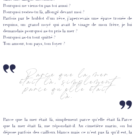
Pourquoi ne viens-tu pas toi aussi ?
Pourquoi restes-tu là, allongé devant moi ?
Parfois par le hublot d’un rêve, j’apercevais une épave trouée de
requins, un grand noyé qui avait le visage de mon frère, je lui
demandais pourquoi as-tu pris la mer ?
Pourquoi as-tu tout quitté ?
Ton amour, ton pays, ton foyer ?
Parce que la mer
était là, simplement
parce qu’elle était
là.
Parce que la mer était là, simplement parce qu’elle était là.Parce
que la mer était là, me répondait-il. Au cimetière marin, on lui
dépose parfois des cailloux blancs mais ce n’est pas là qu’il est, la