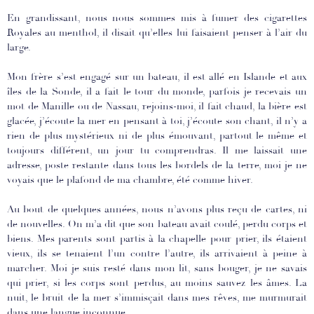
En grandissant, nous nous sommes mis à fumer des cigarettes
Royales au menthol, il disait qu’elles lui faisaient penser à l’air du
large.
Mon frère s’est engagé sur un bateau, il est allé en Islande et aux
îles de la Sonde, il a fait le tour du monde, parfois je recevais un
mot de Manille ou de Nassau, rejoins-moi, il fait chaud, la bière est
glacée, j’écoute la mer en pensant à toi, j’écoute son chant, il n’y a
rien de plus mystérieux ni de plus émouvant, partout le même et
toujours différent, un jour tu comprendras. Il me laissait une
adresse, poste restante dans tous les bordels de la terre, moi je ne
voyais que le plafond de ma chambre, été comme hiver.
Au bout de quelques années, nous n’avons plus reçu de cartes, ni
de nouvelles. On m’a dit que son bateau avait coulé, perdu corps et
biens. Mes parents sont partis à la chapelle pour prier, ils étaient
vieux, ils se tenaient l’un contre l’autre, ils arrivaient à peine à
marcher. Moi je suis resté dans mon lit, sans bouger, je ne savais
qui prier, si les corps sont perdus, au moins sauvez les âmes. La
nuit, le bruit de la mer s’immisçait dans mes rêves, me murmurait
dans une langue inconnue.