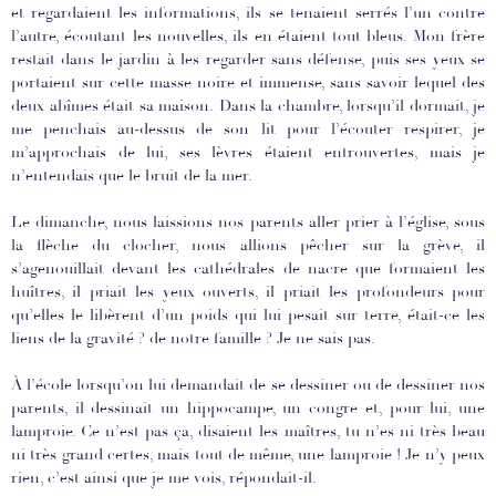
et regardaient les informations, ils se tenaient serrés l’un contre
l’autre, écoutant les nouvelles, ils en étaient tout bleus. Mon frère
restait dans le jardin à les regarder sans défense, puis ses yeux se
portaient sur cette masse noire et immense, sans savoir lequel des
deux abîmes était sa maison. Dans la chambre, lorsqu’il dormait, je
me penchais au-dessus de son lit pour l’écouter respirer, je
m’approchais de lui, ses lèvres étaient entrouvertes, mais je
n’entendais que le bruit de la mer.
Le dimanche, nous laissions nos parents aller prier à l’église, sous
la flèche du clocher, nous allions pêcher sur la grève, il
s’agenouillait devant les cathédrales de nacre que formaient les
huîtres, il priait les yeux ouverts, il priait les profondeurs pour
qu’elles le libèrent d’un poids qui lui pesait sur terre, était-ce les
liens de la gravité ? de notre famille ? Je ne sais pas.
À l’école lorsqu’on lui demandait de se dessiner ou de dessiner nos
parents, il dessinait un hippocampe, un congre et, pour lui, une
lamproie. Ce n’est pas ça, disaient les maîtres, tu n’es ni très beau
ni très grand certes, mais tout de même, une lamproie ! Je n’y peux
rien, c’est ainsi que je me vois, répondait-il.