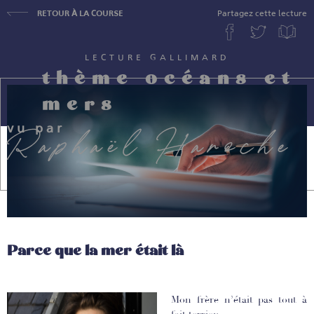
RETOUR À LA COURSE
Partagez cette lecture
LECTURE GALLIMARD
thème océans et
mers
vu par
Raphaël Haroche
Parce que la mer était là
Mon frère n’était pas tout à