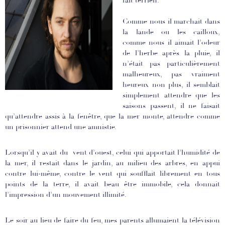
fait terrien.
Comme nous il marchait dans
la lande ou les cailloux,
comme nous il aimait l’odeur
de l’herbe après la pluie, il
n’était pas particulièrement
malheureux, pas vraiment
heureux non plus, il semblait
simplement attendre que les
saisons passent, il ne faisait
qu’attendre assis à la fenêtre, que la mer monte, attendre comme
un prisonnier attend une amnistie.
Lorsqu’il y avait du vent d’ouest, celui qui apportait l’humidité de
la mer, il restait dans le jardin, au milieu des arbres, en appui
contre lui-même, contre le vent qui soufflait librement en tous
points de la terre, il avait beau être immobile, cela donnait
l’impression d’un mouvement illimité.
Le soir au lieu de faire du feu, mes parents allumaient la télévision