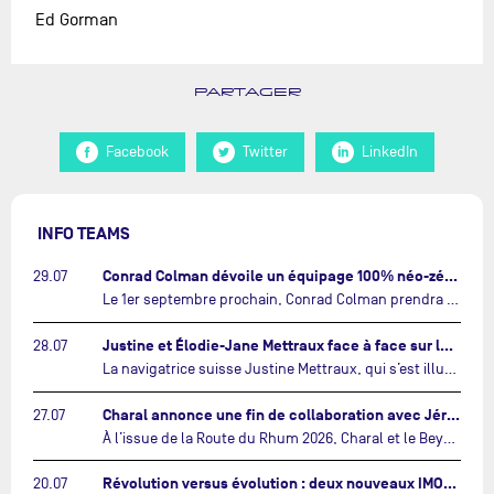
Ed Gorman
PARTAGER
Facebook
Twitter
LinkedIn
INFO TEAMS
Conrad Colman dévoile un équipage 100% néo-zélandais tourné vers l'avenir…
29.07
Le 1er septembre prochain, Conrad Colman prendra le départ de la première édition de The Ocean Race Atlantic, une nouvelle course IMOCA en équipage reliant New York à Lorient. À bord de MSIG Europe, le skipper néo-zélandais sera entouré de trois jeunes talents issus de la voile néo-zélandaise : Megan Thomson, Anna Merchant et Aaron Hume-Merry.…
Justine et Élodie-Jane Mettraux face à face sur la transatlantique The Ocean Race Atlantic…
28.07
La navigatrice suisse Justine Mettraux, qui s’est illustrée comme la femme la plus rapide du Vendée Globe et qui fait actuellement construire un nouvel IMOCA pour l'édition 2028, sera cette année au départ de la première édition de The Ocean Race Atlantic.…
Charal annonce une fin de collaboration avec Jérémie Beyou et le Beyou Racing après la Route du Rhum…
27.07
À l’issue de la Route du Rhum 2026, Charal et le Beyou Racing mettront fin à leur collaboration. Il a été décidé de manière concertée, après dix ans d’une collaboration riche et performante, d’ouvrir une nouvelle ère pour le projet du Charal Sailing Team.…
Révolution versus évolution : deux nouveaux IMOCA très différents se préparent pour The Ocean Race Atlantic…
20.07