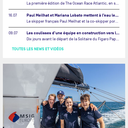
La première édition de The Ocean Race Atlantic, en septembre prochain, verra s'affronter pour la première fois deux exemples des toutes dernières tendances en matière de conception d’IMOCA.…
Paul Meilhat et Mariana Lobato mettent à l’eau leur bateau et lancent leur nouvelle campagne « United by the Ocean »…
16.07
Le skipper français Paul Meilhat et la co-skipper portugaise Mariana Lobato mettent à l’eau aujourd’hui à Lorient leur IMOCA à bord duquel ils participeront à The Ocean Race Atlantic (septembre 2026) puis à The Ocean Race, le tour du monde en équipage (janvier 2027).…
Les coulisses d'une équipe en construction vers le Vendée Globe…
09.07
Dix jours avant le départ de la Solitaire du Figaro Paprec, enjeu sportif majeur de la saison du Team Paprec, en plein chantier du futur IMOCA Paprec, l’équipe a dû s’adapter au forfait de Yoann Richomme pour blessure.…
TOUTES LES NEWS ET VIDÉOS