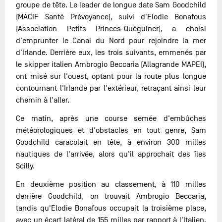
groupe de tête. Le leader de longue date Sam Goodchild
(MACIF Santé Prévoyance), suivi d'Elodie Bonafous
(Association Petits Princes-Quéguiner), a choisi
d'emprunter le Canal du Nord pour rejoindre la mer
d'Irlande. Derrière eux, les trois suivants, emmenés par
le skipper italien Ambrogio Beccaria (Allagrande MAPEI),
ont misé sur l'ouest, optant pour la route plus longue
contournant l'Irlande par l'extérieur, retraçant ainsi leur
chemin à l'aller.
Ce matin, après une course semée d'embûches
météorologiques et d'obstacles en tout genre, Sam
Goodchild caracolait en tête, à environ 300 milles
nautiques de l'arrivée, alors qu'il approchait des îles
Scilly.
En deuxième position au classement, à 110 milles
derrière Goodchild, on trouvait Ambrogio Beccaria,
tandis qu'Elodie Bonafous occupait la troisième place,
avec un écart latéral de 155 milles par rapport à l'Italien.