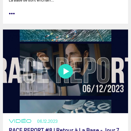
La Base se sont enchaîn…
•••
VIDÉO
06.12.2023
RACE REPORT #8 I Retour à La Base - Jour 7