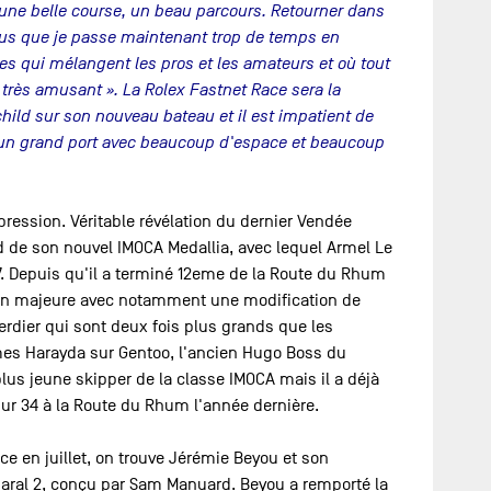
 une belle course, un beau parcours. Retourner dans
plus que je passe maintenant trop de temps en
es qui mélangent les pros et les amateurs et où tout
très amusant ». La Rolex Fastnet Race sera la
hild sur son nouveau bateau et il est impatient de
t un grand port avec beaucoup d'espace et beaucoup
pression. Véritable révélation du dernier Vendée
rd de son nouvel IMOCA Medallia, avec lequel Armel Le
7. Depuis qu'il a terminé 12eme de la Route du Rhum
ntion majeure avec notamment une modification de
 Verdier qui sont deux fois plus grands que les
ames Harayda sur Gentoo, l'ancien Hugo Boss du
lus jeune skipper de la classe IMOCA mais il a déjà
ur 34 à la Route du Rhum l'année dernière.
ice en juillet, on trouve Jérémie Beyou et son
aral 2, conçu par Sam Manuard. Beyou a remporté la