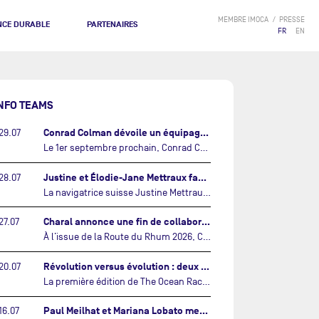
MEMBRE IMOCA
PRESSE
NCE DURABLE
PARTENAIRES
FR
EN
NFO TEAMS
Conrad Colman dévoile un équipage 100% néo-zélandais tourné vers l'avenir…
29.07
Le 1er septembre prochain, Conrad Colman prendra le départ de la première édition de The Ocean Race Atlantic, une nouvelle course IMOCA en équipage reliant New York à Lorient. À bord de MSIG Europe, le skipper néo-zélandais sera entouré de trois jeunes talents issus de la voile néo-zélandaise : Megan Thomson, Anna Merchant et Aaron Hume-Merry.…
Justine et Élodie-Jane Mettraux face à face sur la transatlantique The Ocean Race Atlantic…
28.07
La navigatrice suisse Justine Mettraux, qui s’est illustrée comme la femme la plus rapide du Vendée Globe et qui fait actuellement construire un nouvel IMOCA pour l'édition 2028, sera cette année au départ de la première édition de The Ocean Race Atlantic.…
Charal annonce une fin de collaboration avec Jérémie Beyou et le Beyou Racing après la Route du Rhum…
27.07
À l’issue de la Route du Rhum 2026, Charal et le Beyou Racing mettront fin à leur collaboration. Il a été décidé de manière concertée, après dix ans d’une collaboration riche et performante, d’ouvrir une nouvelle ère pour le projet du Charal Sailing Team.…
Révolution versus évolution : deux nouveaux IMOCA très différents se préparent pour The Ocean Race Atlantic…
20.07
La première édition de The Ocean Race Atlantic, en septembre prochain, verra s'affronter pour la première fois deux exemples des toutes dernières tendances en matière de conception d’IMOCA.…
Paul Meilhat et Mariana Lobato mettent à l’eau leur bateau et lancent leur nouvelle campagne « United by the Ocean »…
16.07