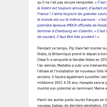
qu'il ne l'ait pas encore remportée. «
C'est
le Solent est toujours amusant, d'autant 
France ! J'aime toujours les grandes cours
le monde est sur le même parcours - c'est 
première épreuve IMOCA officielle de Goodc
terminer à Cherbourg-en-Cotentin. « C'es
de courant, il faut être très prudent !
».
Pendant ce temps, Pip Hare fait monter la 
Globe, la Britannique prend le départ à bo
Cléac’h a remporté le Vendée Globe en 201
l'an dernier, Medallia a subi une interve
l'étrave et l'installation de nouveaux foils
anciens. Il faudra également surveiller J
millésime 2007. A 25 ans, Harayda sera le p
montré son potentiel en terminant 14eme s
Parmi les autres poids lourds français en l
nouveau bateau de dernière génération, Ch