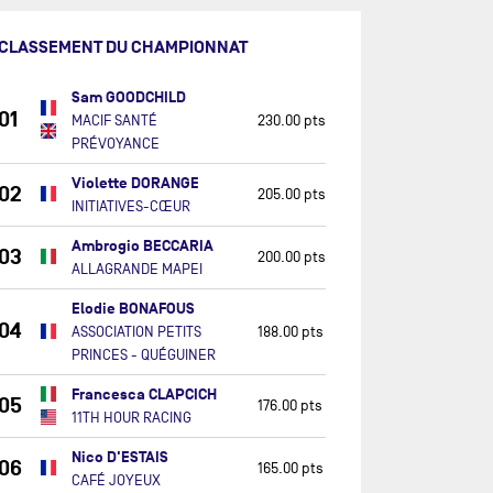
CLASSEMENT DU CHAMPIONNAT
Sam GOODCHILD
01
MACIF SANTÉ
230.00 pts
PRÉVOYANCE
Violette DORANGE
02
205.00 pts
INITIATIVES-CŒUR
Ambrogio BECCARIA
03
200.00 pts
ALLAGRANDE MAPEI
Elodie BONAFOUS
04
ASSOCIATION PETITS
188.00 pts
PRINCES - QUÉGUINER
Francesca CLAPCICH
05
176.00 pts
11TH HOUR RACING
Nico D'ESTAIS
06
165.00 pts
CAFÉ JOYEUX