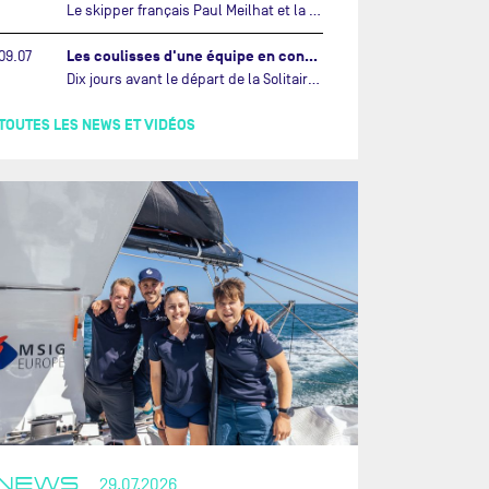
Le skipper français Paul Meilhat et la co-skipper portugaise Mariana Lobato mettent à l’eau aujourd’hui à Lorient leur IMOCA à bord duquel ils participeront à The Ocean Race Atlantic (septembre 2026) puis à The Ocean Race, le tour du monde en équipage (janvier 2027).…
Les coulisses d'une équipe en construction vers le Vendée Globe…
09.07
Dix jours avant le départ de la Solitaire du Figaro Paprec, enjeu sportif majeur de la saison du Team Paprec, en plein chantier du futur IMOCA Paprec, l’équipe a dû s’adapter au forfait de Yoann Richomme pour blessure.…
TOUTES LES NEWS ET VIDÉOS
NEWS
29.07.2026