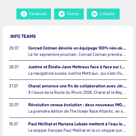
Facebook
Twitter
LinkedIn
INFO TEAMS
Conrad Colman dévoile un équipage 100% néo-zélandais tourné vers l'avenir…
29.07
Le 1er septembre prochain, Conrad Colman prendra le départ de la première édition de The Ocean Race Atlantic, une nouvelle course IMOCA en équipage reliant New York à Lorient. À bord de MSIG Europe, le skipper néo-zélandais sera entouré de trois jeunes talents issus de la voile néo-zélandaise : Megan Thomson, Anna Merchant et Aaron Hume-Merry.…
Justine et Élodie-Jane Mettraux face à face sur la transatlantique The Ocean Race Atlantic…
28.07
La navigatrice suisse Justine Mettraux, qui s’est illustrée comme la femme la plus rapide du Vendée Globe et qui fait actuellement construire un nouvel IMOCA pour l'édition 2028, sera cette année au départ de la première édition de The Ocean Race Atlantic.…
Charal annonce une fin de collaboration avec Jérémie Beyou et le Beyou Racing après la Route du Rhum…
27.07
À l’issue de la Route du Rhum 2026, Charal et le Beyou Racing mettront fin à leur collaboration. Il a été décidé de manière concertée, après dix ans d’une collaboration riche et performante, d’ouvrir une nouvelle ère pour le projet du Charal Sailing Team.…
Révolution versus évolution : deux nouveaux IMOCA très différents se préparent pour The Ocean Race Atlantic…
20.07
La première édition de The Ocean Race Atlantic, en septembre prochain, verra s'affronter pour la première fois deux exemples des toutes dernières tendances en matière de conception d’IMOCA.…
Paul Meilhat et Mariana Lobato mettent à l’eau leur bateau et lancent leur nouvelle campagne « United by the Ocean »…
16.07
Le skipper français Paul Meilhat et la co-skipper portugaise Mariana Lobato mettent à l’eau aujourd’hui à Lorient leur IMOCA à bord duquel ils participeront à The Ocean Race Atlantic (septembre 2026) puis à The Ocean Race, le tour du monde en équipage (janvier 2027).…