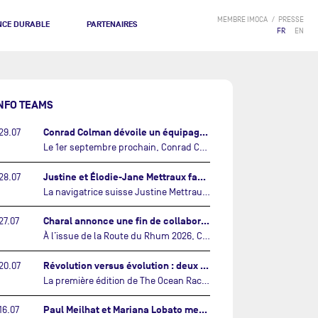
MEMBRE IMOCA
PRESSE
NCE DURABLE
PARTENAIRES
FR
EN
NFO TEAMS
Conrad Colman dévoile un équipage 100% néo-zélandais tourné vers l'avenir…
29.07
Le 1er septembre prochain, Conrad Colman prendra le départ de la première édition de The Ocean Race Atlantic, une nouvelle course IMOCA en équipage reliant New York à Lorient. À bord de MSIG Europe, le skipper néo-zélandais sera entouré de trois jeunes talents issus de la voile néo-zélandaise : Megan Thomson, Anna Merchant et Aaron Hume-Merry.…
Justine et Élodie-Jane Mettraux face à face sur la transatlantique The Ocean Race Atlantic…
28.07
La navigatrice suisse Justine Mettraux, qui s’est illustrée comme la femme la plus rapide du Vendée Globe et qui fait actuellement construire un nouvel IMOCA pour l'édition 2028, sera cette année au départ de la première édition de The Ocean Race Atlantic.…
Charal annonce une fin de collaboration avec Jérémie Beyou et le Beyou Racing après la Route du Rhum…
27.07
À l’issue de la Route du Rhum 2026, Charal et le Beyou Racing mettront fin à leur collaboration. Il a été décidé de manière concertée, après dix ans d’une collaboration riche et performante, d’ouvrir une nouvelle ère pour le projet du Charal Sailing Team.…
Révolution versus évolution : deux nouveaux IMOCA très différents se préparent pour The Ocean Race Atlantic…
20.07
La première édition de The Ocean Race Atlantic, en septembre prochain, verra s'affronter pour la première fois deux exemples des toutes dernières tendances en matière de conception d’IMOCA.…
Paul Meilhat et Mariana Lobato mettent à l’eau leur bateau et lancent leur nouvelle campagne « United by the Ocean »…
16.07