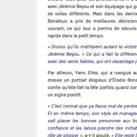
avec Jérémie Beyou et son équipage qui ga
de voiles différents. Mais dans les dern
Bonafous a pris de meilleures décisio
courant, ce qui leur a permis de sécuris
rapide dans le petit temps.
« Disons qu’ils méritaient autant la victo
Jérémie Beyou.
« Ce qui a fait la différen
avec des vents faibles, qui ont davantage jo
Par ailleurs, Yann Eliès, qui a navigué
dresse un portrait élogieux d’Élodie Bon
confie qu’elle fait la tête parfois quand 
un signe positif.
« C’est normal que ça fasse mal de perdre, 
Et en même temps, son style de management
sait placer les bonnes personnes aux bo
confiance et les laisse prendre des initia
rôle de skipper »
, a-t-il ajouté.
« Elle reste 