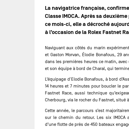
La navigatrice française, confirm
Classe IMOCA. Après sa deuxième p
ce mois-ci, elle a décroché aujourd
à l’occasion de la Rolex Fastnet R
Naviguant aux côtés du marin expérimenté
et Gaston Morvan, Élodie Bonafous, 29 ans
dans les premières heures ce matin, avec
et son équipe à bord de Charal, qui termi
L’équipage d'Elodie Bonafous, à bord d’Ass
14 heures et 7 minutes pour boucler le pa
Fastnet Race, aussi technique qu’exigean
Cherbourg, via le rocher du Fastnet, situé à
Cette année, le parcours s’est majoritair
sur le chemin du retour. Les six IMOCA a
d’une flotte de près de 450 bateaux engagé