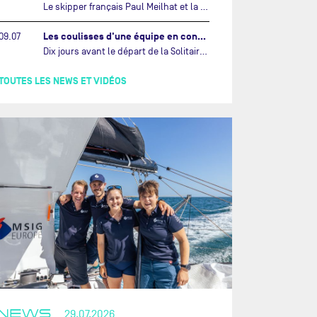
Le skipper français Paul Meilhat et la co-skipper portugaise Mariana Lobato mettent à l’eau aujourd’hui à Lorient leur IMOCA à bord duquel ils participeront à The Ocean Race Atlantic (septembre 2026) puis à The Ocean Race, le tour du monde en équipage (janvier 2027).…
Les coulisses d'une équipe en construction vers le Vendée Globe…
09.07
Dix jours avant le départ de la Solitaire du Figaro Paprec, enjeu sportif majeur de la saison du Team Paprec, en plein chantier du futur IMOCA Paprec, l’équipe a dû s’adapter au forfait de Yoann Richomme pour blessure.…
TOUTES LES NEWS ET VIDÉOS
NEWS
29.07.2026