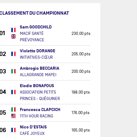
CLASSEMENT DU CHAMPIONNAT
Sam GOODCHILD
01
MACIF SANTÉ
230.00 pts
PRÉVOYANCE
Violette DORANGE
02
205.00 pts
INITIATIVES-CŒUR
Ambrogio BECCARIA
03
200.00 pts
ALLAGRANDE MAPEI
Elodie BONAFOUS
04
ASSOCIATION PETITS
188.00 pts
PRINCES - QUÉGUINER
Francesca CLAPCICH
05
176.00 pts
11TH HOUR RACING
Nico D'ESTAIS
06
165.00 pts
CAFÉ JOYEUX