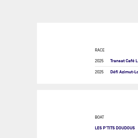
SUR
DU
DÉF
AG
DR
EU
RACE
GIR
Transat Café 
2025
GRA
Défi Azimut-L
2025
MON
NEW
NEW
SAB
RE
BOAT
RET
LES P'TITS DOUDOUS
ROL