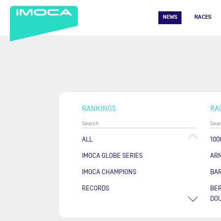
NEWS
RACES
RANKINGS
RA
ALL
100
IMOCA GLOBE SERIES
AR
IMOCA CHAMPIONS
BA
RECORDS
BER
DOU
COU