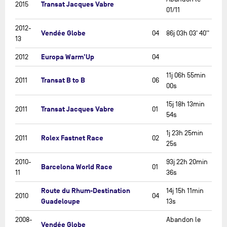
Transat Jacques Vabre
2015
01/11
2012-
Vendée Globe
04
86j 03h 03' 40''
13
Europa Warm'Up
2012
04
11j 06h 55min
Transat B to B
2011
06
00s
15j 18h 13min
Transat Jacques Vabre
2011
01
54s
1j 23h 25min
Rolex Fastnet Race
2011
02
25s
2010-
93j 22h 20min
Barcelona World Race
01
11
36s
Route du Rhum-Destination
14j 15h 11min
2010
04
Guadeloupe
13s
2008-
Abandon le
Vendée Globe