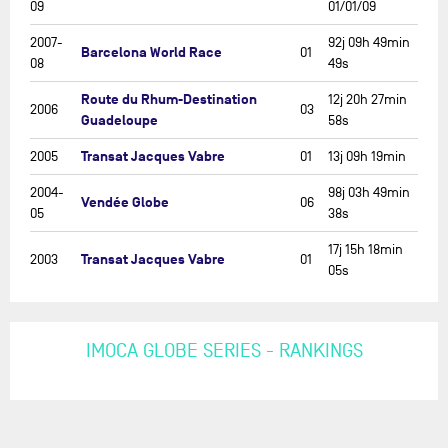
09
01/01/09
2007-
92j 09h 49min
Barcelona World Race
01
08
49s
Route du Rhum-Destination
12j 20h 27min
2006
03
Guadeloupe
58s
Transat Jacques Vabre
2005
01
13j 09h 19min
2004-
98j 03h 49min
Vendée Globe
06
05
38s
17j 15h 18min
Transat Jacques Vabre
2003
01
05s
IMOCA GLOBE SERIES - RANKINGS