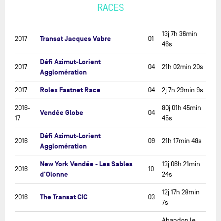
RACES
13j 7h 36min
Transat Jacques Vabre
2017
01
46s
Défi Azimut-Lorient
2017
04
21h 02min 20s
Agglomération
Rolex Fastnet Race
2017
04
2j 7h 29min 9s
2016-
80j 01h 45min
Vendée Globe
04
17
45s
Défi Azimut-Lorient
2016
09
21h 17min 48s
Agglomération
New York Vendée - Les Sables
13j 06h 21min
2016
10
d'Olonne
24s
12j 17h 28min
The Transat CIC
2016
03
7s
Abandon le