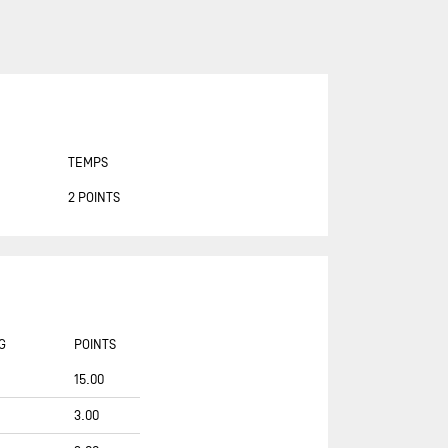
ASSOCIATION PETITS PRINCES -
QUÉGUINER
BANQUE POPULAIRE 14
BASTIDE - OTIO
BUREAU VALLÉE
TEMPS
CAFÉ JOYEUX
2 POINTS
CANADA OCEAN RACING - BE
WATER POSITIVE
CANADA OCEAN RACING - BE
WATER POSITIVE 1
CENTRAL LECHERA ASTURIANA
G
POINTS
CHARAL
15.00
CHEMINÉES POUJOULAT
CORUM L'ÉPARGNE / TRANSAT
3.00
JACQUES VABRE 2019