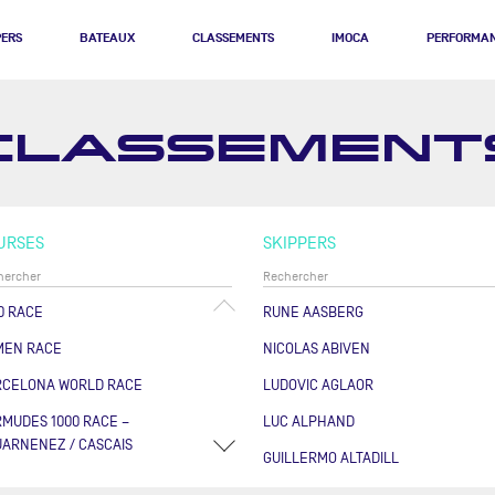
PERS
BATEAUX
CLASSEMENTS
IMOCA
PERFORMA
CLASSEMENT
URSES
SKIPPERS
0 RACE
RUNE AASBERG
MEN RACE
NICOLAS ABIVEN
RCELONA WORLD RACE
LUDOVIC AGLAOR
MUDES 1000 RACE –
LUC ALPHAND
ARNENEZ / CASCAIS
GUILLERMO ALTADILL
RSE DES CAPS - BOULOGNE
FABRICE AMEDEO