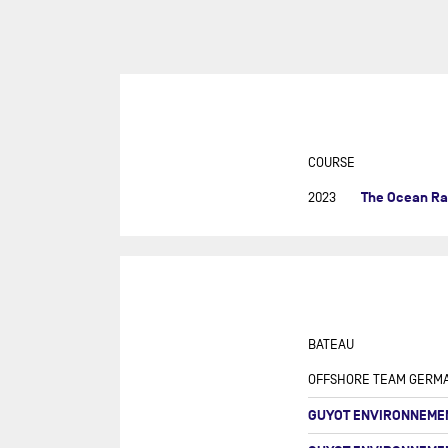
SUR
DU
DÉF
AG
DR
EU
COURSE
GIR
The Ocean R
2023
GRA
MON
NEW
NEW
SAB
BATEAU
RE
OFFSHORE TEAM GERM
RET
GUYOT ENVIRONNEMEN
ROL