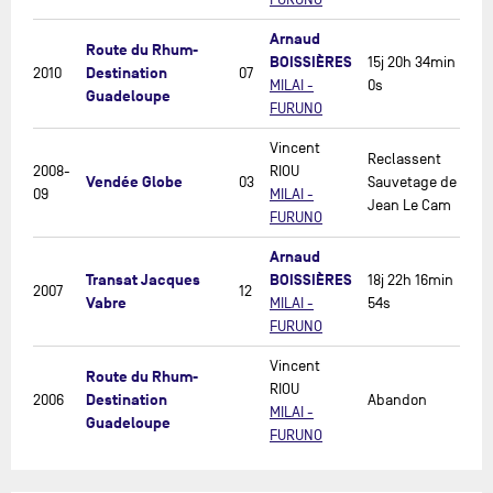
Arnaud
Route du Rhum-
BOISSIÈRES
15j 20h 34min
Destination
2010
07
MILAI -
0s
Guadeloupe
FURUNO
Vincent
Reclassent
2008-
RIOU
Vendée Globe
03
Sauvetage de
09
MILAI -
Jean Le Cam
FURUNO
Arnaud
Transat Jacques
BOISSIÈRES
18j 22h 16min
2007
12
Vabre
MILAI -
54s
FURUNO
Vincent
Route du Rhum-
RIOU
Destination
2006
Abandon
MILAI -
Guadeloupe
FURUNO