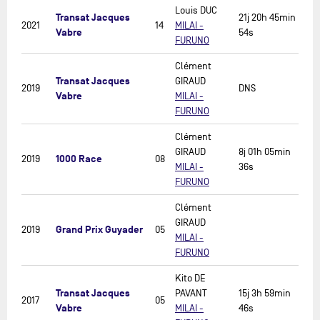
Louis DUC
Transat Jacques
21j 20h 45min
2021
14
MILAI -
Vabre
54s
FURUNO
Clément
Transat Jacques
GIRAUD
2019
DNS
Vabre
MILAI -
FURUNO
Clément
GIRAUD
8j 01h 05min
1000 Race
2019
08
MILAI -
36s
FURUNO
Clément
GIRAUD
Grand Prix Guyader
2019
05
MILAI -
FURUNO
Kito DE
Transat Jacques
PAVANT
15j 3h 59min
2017
05
Vabre
MILAI -
46s