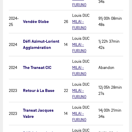
34s
FURUNO
Louis DUC
2024-
91j 00h 08min
Vendée Globe
26
MILAI -
25
48s
FURUNO
Louis DUC
Défi Azimut-Lorient
1j 22h 37min
2024
14
MILAI -
Agglomération
42s
FURUNO
Louis DUC
The Transat CIC
2024
MILAI -
Abandon
FURUNO
Louis DUC
12j 05h 28min
Retour à La Base
2023
22
MILAI -
27s
FURUNO
Louis DUC
Transat Jacques
14j 00h 21min
2023
14
MILAI -
Vabre
34s
FURUNO
Louis DUC