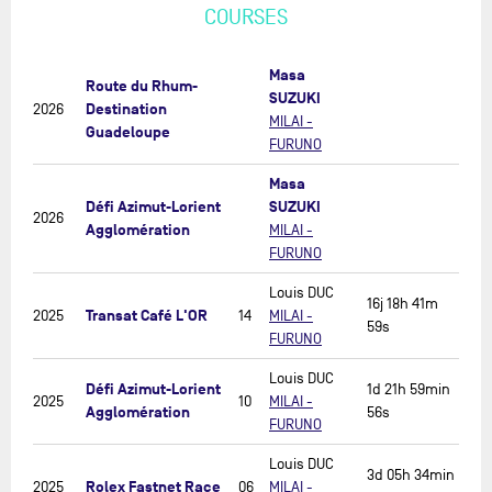
COURSES
Masa
Route du Rhum-
SUZUKI
Destination
2026
MILAI -
Guadeloupe
FURUNO
Masa
Défi Azimut-Lorient
SUZUKI
2026
Agglomération
MILAI -
FURUNO
Louis DUC
16j 18h 41m
Transat Café L'OR
2025
14
MILAI -
59s
FURUNO
Louis DUC
Défi Azimut-Lorient
1d 21h 59min
2025
10
MILAI -
Agglomération
56s
FURUNO
Louis DUC
3d 05h 34min
Rolex Fastnet Race
2025
06
MILAI -