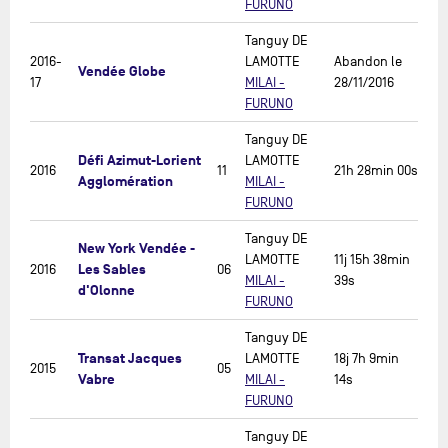
FURUNO
Tanguy DE
2016-
LAMOTTE
Abandon le
Vendée Globe
17
MILAI -
28/11/2016
FURUNO
Tanguy DE
Défi Azimut-Lorient
LAMOTTE
2016
11
21h 28min 00s
Agglomération
MILAI -
FURUNO
Tanguy DE
New York Vendée -
LAMOTTE
11j 15h 38min
Les Sables
2016
06
MILAI -
39s
d'Olonne
FURUNO
Tanguy DE
Transat Jacques
LAMOTTE
18j 7h 9min
2015
05
Vabre
MILAI -
14s
FURUNO
Tanguy DE