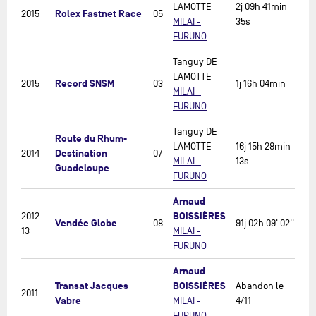
LAMOTTE
2j 09h 41min
Rolex Fastnet Race
2015
05
MILAI -
35s
FURUNO
Tanguy DE
LAMOTTE
Record SNSM
2015
03
1j 16h 04min
MILAI -
FURUNO
Tanguy DE
Route du Rhum-
LAMOTTE
16j 15h 28min
Destination
2014
07
MILAI -
13s
Guadeloupe
FURUNO
Arnaud
BOISSIÈRES
2012-
Vendée Globe
08
91j 02h 09' 02''
13
MILAI -
FURUNO
Arnaud
Transat Jacques
BOISSIÈRES
Abandon le
2011
Vabre
MILAI -
4/11
FURUNO