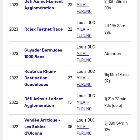
Défi Azimut-Lorient
2j 12h 36min
2023
23
MILAI -
Agglomération
00s
FURUNO
Louis DUC
2d 19h 33m
Rolex Fastnet Race
2023
22
MILAI -
38s
FURUNO
Louis DUC
Guyader Bermudes
2023
MILAI -
Abandon
1000 Race
FURUNO
Route du Rhum-
Louis DUC
15j 05h 19min
Destination
2022
27
MILAI -
07s
Guadeloupe
FURUNO
Louis DUC
Défi Azimut-Lorient
1j 21h 23min
2022
15
MILAI -
Agglomération
30s (solo)
FURUNO
Vendée Arctique -
Louis DUC
5j 09h 54min
Les Sables
2022
08
MILAI -
12s
d'Olonne
FURUNO