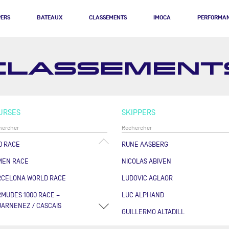
PERS
BATEAUX
CLASSEMENTS
IMOCA
PERFORMA
CLASSEMENT
URSES
SKIPPERS
0 RACE
RUNE AASBERG
MEN RACE
NICOLAS ABIVEN
RCELONA WORLD RACE
LUDOVIC AGLAOR
MUDES 1000 RACE –
LUC ALPHAND
ARNENEZ / CASCAIS
GUILLERMO ALTADILL
RSE DES CAPS - BOULOGNE
FABRICE AMEDEO