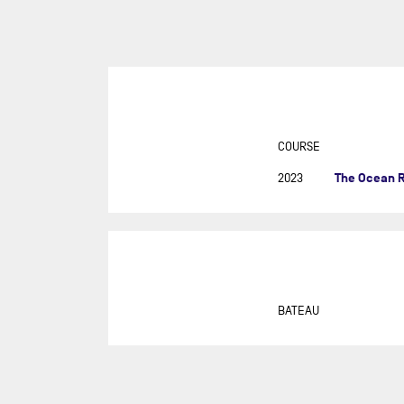
SUR
DU
DÉF
AG
DR
EU
COURSE
GIR
The Ocean 
2023
GRA
MON
NEW
NEW
SAB
BATEAU
RE
RET
ROL