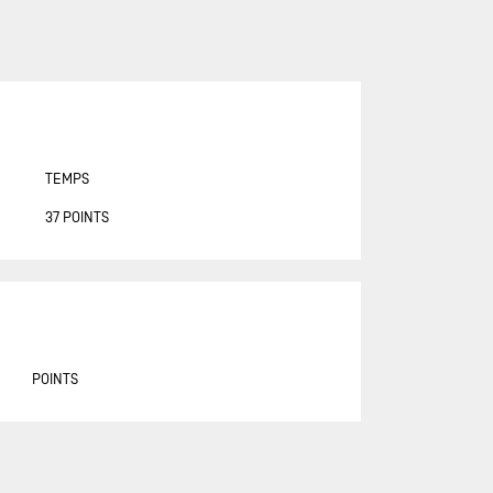
ASSOCIATION PETITS PRINCES -
QUÉGUINER
BANQUE POPULAIRE 14
BASTIDE - OTIO
BUREAU VALLÉE
TEMPS
CAFÉ JOYEUX
37 POINTS
CANADA OCEAN RACING - BE
WATER POSITIVE
CANADA OCEAN RACING - BE
WATER POSITIVE 1
CENTRAL LECHERA ASTURIANA
POINTS
CHARAL
CHEMINÉES POUJOULAT
CORUM L'ÉPARGNE / TRANSAT
JACQUES VABRE 2019