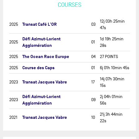
COURSES
12j 03h 25min
Transat Café L'OR
2025
03
47s
Défi Azimut-Lorient
1d 19h 25min
2025
01
Agglomération
28s
The Ocean Race Europe
2025
04
27 POINTS
Course des Caps
2025
01
6j 01h 10min 45s
14j 07h 30min
Transat Jacques Vabre
2023
17
15s
Défi Azimut-Lorient
2j 04h 01min
2023
09
Agglomération
56s
21j 3h 44min
Transat Jacques Vabre
2021
10
22s