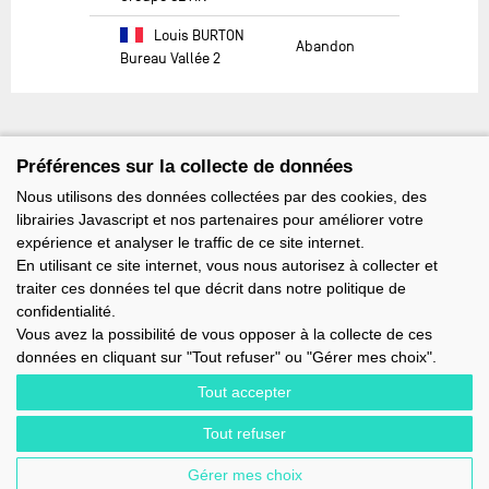
Louis BURTON
Abandon
Bureau Vallée 2
Préférences sur la collecte de données
Nous utilisons des données collectées par des cookies, des
librairies Javascript et nos partenaires pour améliorer votre
expérience et analyser le traffic de ce site internet.
En utilisant ce site internet, vous nous autorisez à collecter et
traiter ces données tel que décrit dans notre politique de
confidentialité.
Vous avez la possibilité de vous opposer à la collecte de ces
données en cliquant sur "Tout refuser" ou "Gérer mes choix".
Tout accepter
Tout refuser
IMOCA - 1 TERRE-PLEIN DU SOUS-MARIN PAPIN - 56100 LORIENT -
FRANCE - EMAIL : CONTACT@IMOCA.ORG
Gérer mes choix
MENTIONS LÉGALES
-
NEWSLETTER