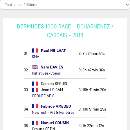
BERMUDES 1000 RACE – DOUARNENEZ /
CASCAIS - 2018
Paul MEILHAT
01
3j 8h 34min 51s
SMA
Sam DAVIES
02
3j 8h 47min 36s
Initiatives-Coeur
Damien SEGUIN
03
Jean LE CAM
3j 16h 41min 20s
GROUPE APICIL
Fabrice AMEDEO
04
3j 19h 51min 25s
Newrest - Art & Fenêtres
Manuel COUSIN
05
4j 1h 22min 12s
Groupe SETIN