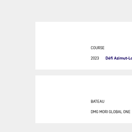
SUR
DU
DÉF
AG
DR
EU
COURSE
GIR
Défi Azimut-L
2023
GRA
MON
NEW
NEW
SAB
BATEAU
RE
DMG MORI GLOBAL ONE
RET
ROL