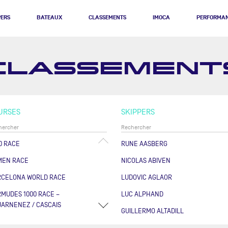
PERS
BATEAUX
CLASSEMENTS
IMOCA
PERFORMA
CLASSEMENT
URSES
SKIPPERS
0 RACE
RUNE AASBERG
MEN RACE
NICOLAS ABIVEN
RCELONA WORLD RACE
LUDOVIC AGLAOR
MUDES 1000 RACE –
LUC ALPHAND
ARNENEZ / CASCAIS
GUILLERMO ALTADILL
RSE DES CAPS - BOULOGNE
FABRICE AMEDEO