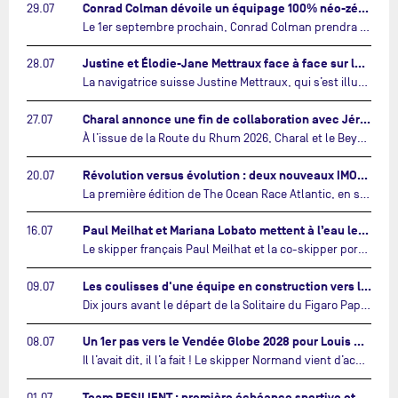
Conrad Colman dévoile un équipage 100% néo-zélandais tourné vers l'avenir…
29.07
Le 1er septembre prochain, Conrad Colman prendra le départ de la première édition de The Ocean Race Atlantic, une nouvelle course IMOCA en équipage reliant New York à Lorient. À bord de MSIG Europe, le skipper néo-zélandais sera entouré de trois jeunes talents issus de la voile néo-zélandaise : Megan Thomson, Anna Merchant et Aaron Hume-Merry.…
Justine et Élodie-Jane Mettraux face à face sur la transatlantique The Ocean Race Atlantic…
28.07
La navigatrice suisse Justine Mettraux, qui s’est illustrée comme la femme la plus rapide du Vendée Globe et qui fait actuellement construire un nouvel IMOCA pour l'édition 2028, sera cette année au départ de la première édition de The Ocean Race Atlantic.…
Charal annonce une fin de collaboration avec Jérémie Beyou et le Beyou Racing après la Route du Rhum…
27.07
À l’issue de la Route du Rhum 2026, Charal et le Beyou Racing mettront fin à leur collaboration. Il a été décidé de manière concertée, après dix ans d’une collaboration riche et performante, d’ouvrir une nouvelle ère pour le projet du Charal Sailing Team.…
Révolution versus évolution : deux nouveaux IMOCA très différents se préparent pour The Ocean Race Atlantic…
20.07
La première édition de The Ocean Race Atlantic, en septembre prochain, verra s'affronter pour la première fois deux exemples des toutes dernières tendances en matière de conception d’IMOCA.…
Paul Meilhat et Mariana Lobato mettent à l’eau leur bateau et lancent leur nouvelle campagne « United by the Ocean »…
16.07
Le skipper français Paul Meilhat et la co-skipper portugaise Mariana Lobato mettent à l’eau aujourd’hui à Lorient leur IMOCA à bord duquel ils participeront à The Ocean Race Atlantic (septembre 2026) puis à The Ocean Race, le tour du monde en équipage (janvier 2027).…
Les coulisses d'une équipe en construction vers le Vendée Globe…
09.07
Dix jours avant le départ de la Solitaire du Figaro Paprec, enjeu sportif majeur de la saison du Team Paprec, en plein chantier du futur IMOCA Paprec, l’équipe a dû s’adapter au forfait de Yoann Richomme pour blessure.…
Un 1er pas vers le Vendée Globe 2028 pour Louis Duc…
08.07
Il l’avait dit, il l’a fait ! Le skipper Normand vient d’acquérir un foiler, un plan Manuard de 2023. « Je suis ravi de repartir sur une campagne Vendée Globe à la barre d’un excellent bateau et avec un programme qui reste raisonnable financièrement. »…
Team RESILIENT : première échéance sportive et nouvelles couleurs…
01.07