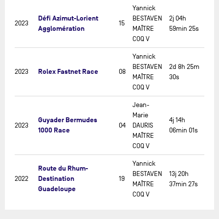
Yannick
Défi Azimut-Lorient
BESTAVEN
2j 04h
2023
15
Agglomération
MAÎTRE
59min 25s
COQ V
Yannick
BESTAVEN
2d 8h 25m
Rolex Fastnet Race
2023
08
MAÎTRE
30s
COQ V
Jean-
Marie
Guyader Bermudes
4j 14h
2023
04
DAURIS
1000 Race
06min 01s
MAÎTRE
COQ V
Yannick
Route du Rhum-
BESTAVEN
13j 20h
Destination
2022
19
MAÎTRE
37min 27s
Guadeloupe
COQ V