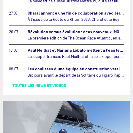
La navigatrice suisse Justine Mettraux, qui s’est illustrée comme la femme la plus rapide du Vendée Globe et qui fait actuellement construire un nouvel IMOCA pour l'édition 2028, sera cette année au départ de la première édition de The Ocean Race Atlantic.…
Charal annonce une fin de collaboration avec Jérémie Beyou et le Beyou Racing après la Route du Rhum…
27.07
À l’issue de la Route du Rhum 2026, Charal et le Beyou Racing mettront fin à leur collaboration. Il a été décidé de manière concertée, après dix ans d’une collaboration riche et performante, d’ouvrir une nouvelle ère pour le projet du Charal Sailing Team.…
Révolution versus évolution : deux nouveaux IMOCA très différents se préparent pour The Ocean Race Atlantic…
20.07
La première édition de The Ocean Race Atlantic, en septembre prochain, verra s'affronter pour la première fois deux exemples des toutes dernières tendances en matière de conception d’IMOCA.…
Paul Meilhat et Mariana Lobato mettent à l’eau leur bateau et lancent leur nouvelle campagne « United by the Ocean »…
16.07
Le skipper français Paul Meilhat et la co-skipper portugaise Mariana Lobato mettent à l’eau aujourd’hui à Lorient leur IMOCA à bord duquel ils participeront à The Ocean Race Atlantic (septembre 2026) puis à The Ocean Race, le tour du monde en équipage (janvier 2027).…
Les coulisses d'une équipe en construction vers le Vendée Globe…
09.07
Dix jours avant le départ de la Solitaire du Figaro Paprec, enjeu sportif majeur de la saison du Team Paprec, en plein chantier du futur IMOCA Paprec, l’équipe a dû s’adapter au forfait de Yoann Richomme pour blessure.…
TOUTES LES NEWS ET VIDÉOS