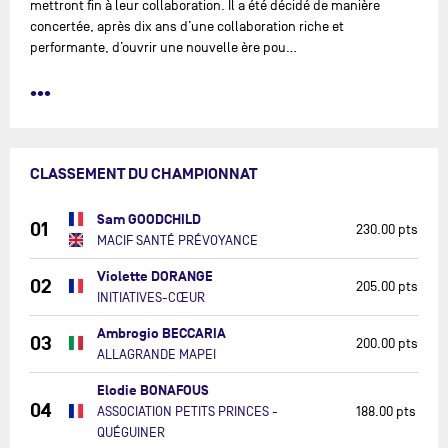
mettront fin à leur collaboration. Il a été décidé de manière
concertée, après dix ans d’une collaboration riche et
performante, d’ouvrir une nouvelle ère pou…
•••
CLASSEMENT DU CHAMPIONNAT
Sam GOODCHILD
01
230.00 pts
MACIF SANTÉ PRÉVOYANCE
Violette DORANGE
02
205.00 pts
INITIATIVES-CŒUR
Ambrogio BECCARIA
03
200.00 pts
ALLAGRANDE MAPEI
Elodie BONAFOUS
04
ASSOCIATION PETITS PRINCES -
188.00 pts
QUÉGUINER