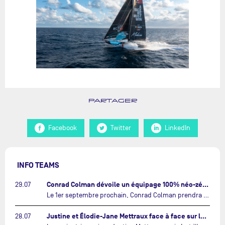
PARTAGER
Facebook
Twitter
LinkedIn
INFO TEAMS
Conrad Colman dévoile un équipage 100% néo-zélandais tourné vers l'avenir…
29.07
Le 1er septembre prochain, Conrad Colman prendra le départ de la première édition de The Ocean Race Atlantic, une nouvelle course IMOCA en équipage reliant New York à Lorient. À bord de MSIG Europe, le skipper néo-zélandais sera entouré de trois jeunes talents issus de la voile néo-zélandaise : Megan Thomson, Anna Merchant et Aaron Hume-Merry.…
Justine et Élodie-Jane Mettraux face à face sur la transatlantique The Ocean Race Atlantic…
28.07