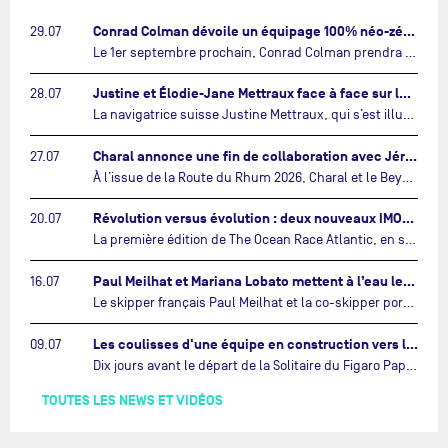
Conrad Colman dévoile un équipage 100% néo-zélandais tourné vers l'avenir…
29.07
Le 1er septembre prochain, Conrad Colman prendra le départ de la première édition de The Ocean Race Atlantic, une nouvelle course IMOCA en équipage reliant New York à Lorient. À bord de MSIG Europe, le skipper néo-zélandais sera entouré de trois jeunes talents issus de la voile néo-zélandaise : Megan Thomson, Anna Merchant et Aaron Hume-Merry.…
Justine et Élodie-Jane Mettraux face à face sur la transatlantique The Ocean Race Atlantic…
28.07
La navigatrice suisse Justine Mettraux, qui s’est illustrée comme la femme la plus rapide du Vendée Globe et qui fait actuellement construire un nouvel IMOCA pour l'édition 2028, sera cette année au départ de la première édition de The Ocean Race Atlantic.…
Charal annonce une fin de collaboration avec Jérémie Beyou et le Beyou Racing après la Route du Rhum…
27.07
À l’issue de la Route du Rhum 2026, Charal et le Beyou Racing mettront fin à leur collaboration. Il a été décidé de manière concertée, après dix ans d’une collaboration riche et performante, d’ouvrir une nouvelle ère pour le projet du Charal Sailing Team.…
Révolution versus évolution : deux nouveaux IMOCA très différents se préparent pour The Ocean Race Atlantic…
20.07
La première édition de The Ocean Race Atlantic, en septembre prochain, verra s'affronter pour la première fois deux exemples des toutes dernières tendances en matière de conception d’IMOCA.…
Paul Meilhat et Mariana Lobato mettent à l’eau leur bateau et lancent leur nouvelle campagne « United by the Ocean »…
16.07
Le skipper français Paul Meilhat et la co-skipper portugaise Mariana Lobato mettent à l’eau aujourd’hui à Lorient leur IMOCA à bord duquel ils participeront à The Ocean Race Atlantic (septembre 2026) puis à The Ocean Race, le tour du monde en équipage (janvier 2027).…
Les coulisses d'une équipe en construction vers le Vendée Globe…
09.07
Dix jours avant le départ de la Solitaire du Figaro Paprec, enjeu sportif majeur de la saison du Team Paprec, en plein chantier du futur IMOCA Paprec, l’équipe a dû s’adapter au forfait de Yoann Richomme pour blessure.…
TOUTES LES NEWS ET VIDÉOS