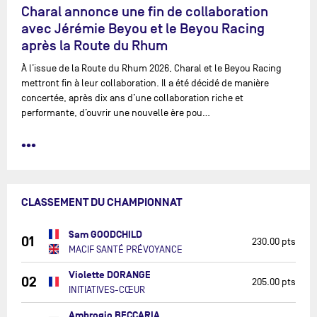
Charal annonce une fin de collaboration
avec Jérémie Beyou et le Beyou Racing
après la Route du Rhum
À l’issue de la Route du Rhum 2026, Charal et le Beyou Racing
mettront fin à leur collaboration. Il a été décidé de manière
concertée, après dix ans d’une collaboration riche et
performante, d’ouvrir une nouvelle ère pou…
•••
CLASSEMENT DU CHAMPIONNAT
Sam GOODCHILD
01
230.00 pts
MACIF SANTÉ PRÉVOYANCE
Violette DORANGE
02
205.00 pts
INITIATIVES-CŒUR
Ambrogio BECCARIA