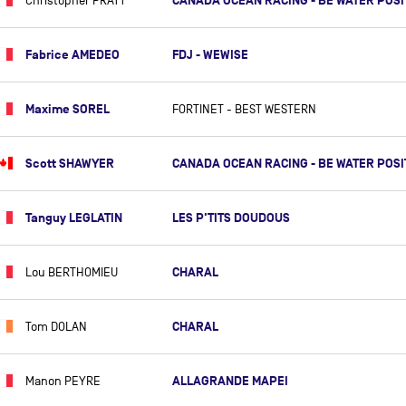
CANADA OCEAN RACING - BE WATER POSI
Christopher PRATT
BERTRAND DE BROC
LUCIE DE GENNES
Fabrice AMEDEO
FDJ - WEWISE
TANGUY DE LAMOTTE
FÉLIX DE NAVACELLE
Maxime SOREL
FORTINET - BEST WESTERN
KITO DE PAVANT
Scott SHAWYER
CANADA OCEAN RACING - BE WATER POSI
PATRICK DE RADIGUÈS
JEAN-BAPTISTE DEJEANTY
Tanguy LEGLATIN
LES P'TITS DOUDOUS
FABIEN DELAHAYE
FREDERIC DENIS
CHARAL
Lou BERTHOMIEU
MICHEL DESJOYEAUX
HUGUES DESTREMAU
CHARAL
Tom DOLAN
SÉBASTIEN DESTREMAU
LINCOLN DEWS
ALLAGRANDE MAPEI
Manon PEYRE
ALESSANDRO DI BENEDETTO