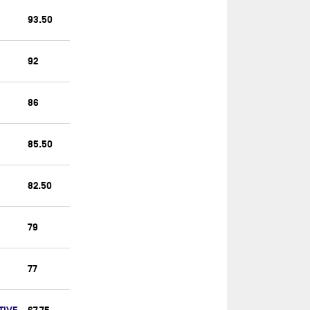
TEAMWORK TEAM SNEF II
93.50
TEMENOS 1
TOUT COMMENCE EN FINISTÈRE -
92
ARMOR LUX
TR RACING
86
TSE - 4MYPLANET
UNITED BY THE OCEAN
85.50
VIRBAC-PAPREC
VULNERABLE - GOODCHILD
82.50
79
77