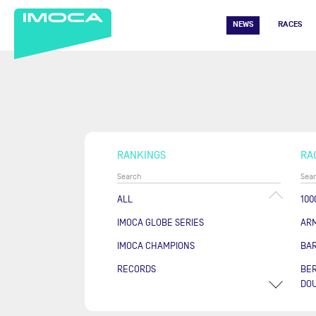
NEWS
RACES
RANKINGS
RA
ALL
100
IMOCA GLOBE SERIES
AR
IMOCA CHAMPIONS
BA
RECORDS
BER
DOU
COU