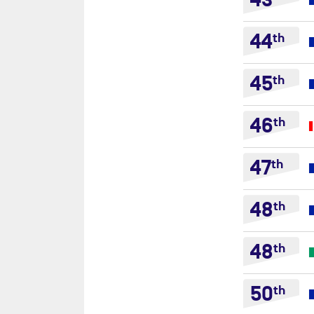
43
44
th
45
th
46
th
47
th
48
th
48
th
50
th