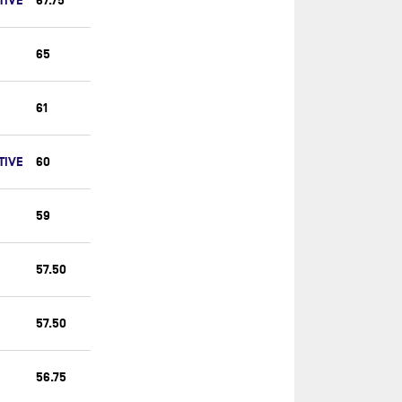
TIVE
67.75
65
61
TIVE
60
59
57.50
57.50
56.75