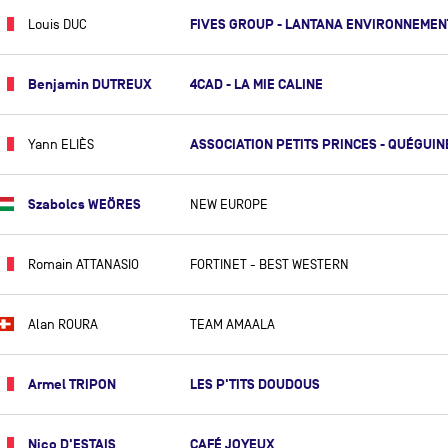
JACK BOUTTELL
FIVES GROUP - LANTANA ENVIRONNEMEN
Louis DUC
PIERRE BRASSEUR
COLE BRAUER
Benjamin DUTREUX
4CAD - LA MIE CALINE
JOSEPH BRAULT
RYAN BREYMAIER
ASSOCIATION PETITS PRINCES - QUÉGUIN
Yann ELIÈS
CAROLIJN BROUWER
Szabolcs WEÖRES
NEW EUROPE
NICK BUBB
GILLES BUEKENHOUT
Romain ATTANASIO
FORTINET - BEST WESTERN
YANN BURKHALTER
LOUIS BURTON
Alan ROURA
TEAM AMAALA
NELSON BURTON
DEE CAFFARI
Armel TRIPON
LES P'TITS DOUDOUS
FRANCK CAMMAS
GILLES CAMPAN
Nico D'ESTAIS
CAFÉ JOYEUX