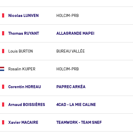
SUSANN BEUCKE
Nicolas LUNVEN
HOLCIM-PRB
JÉRÉMIE BEYOU
PASCAL BIDÉGORRY
Thomas RUYANT
ALLAGRANDE MAPEI
MIKE BIRCH
MATHIEU BLANCHARD
Louis BURTON
BUREAU VALLÉE
NICOLAS BOIDEVEZI
ARNAUD BOISSIÈRES
Rosalin KUIPER
HOLCIM-PRB
ALBERTO BONA
Corentin HOREAU
PAPREC ARKÉA
ELODIE BONAFOUS
PIERRE BOURAS (OBR)
Arnaud BOISSIÈRES
4CAD - LA MIE CALINE
MATHIS BOURGNON
BASILE BOURGNON
Xavier MACAIRE
TEAMWORK - TEAM SNEF
LAURENT BOURGUES