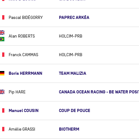
ANDREW CAPE
PAPREC ARKÉA
THOMAS CARDRIN
Pascal BIDÉGORRY
TANGUY CARIOU
Alan ROBERTS
HOLCIM-PRB
DONATIEN CARME
PATRICE CARPENTIER
Franck CAMMAS
HOLCIM-PRB
PIERRE CASIRAGHI
CHARLES CAUDRELIER
Boris HERRMANN
TEAM MALIZIA
JULIEN CHAMPOLION (OBR)
BÉRÉNICE CHARREZ
CANADA OCEAN RACING - BE WATER POSI
Pip HARE
JEAN-PHILIPPE CHOMETTE
FRANCESCA CLAPCICH
Manuel COUSIN
COUP DE POUCE
SÉBASTIEN COL
BIOTHERM
Amélie GRASSI
CONRAD COLMAN