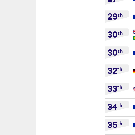
29
th
30
th
30
th
32
th
33
th
34
th
35
th