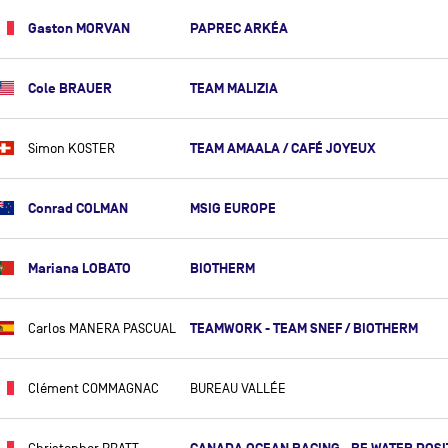
GUILLAUME COMBESCURE
Gaston MORVAN
PAPREC ARKÉA
CLÉMENT COMMAGNAC
ANNA CORBELLA
Cole BRAUER
TEAM MALIZIA
ANTOINE CORNIC
DIDAC COSTA
TEAM AMAALA / CAFÉ JOYEUX
Simon KOSTER
MANUEL COUSIN
CLARISSE CRÉMER
Conrad COLMAN
MSIG EUROPE
NICO D'ESTAIS
Mariana LOBATO
BIOTHERM
CHARLIE DALIN
FRANÇOIS DAMIENS
TEAMWORK - TEAM SNEF / BIOTHERM
Carlos MANERA PASCUAL
ROSS DANIEL
JEAN-BAPTISTE DARAMY
Clément COMMAGNAC
BUREAU VALLÉE
JEAN-MARIE DAURIS
SAM DAVIES