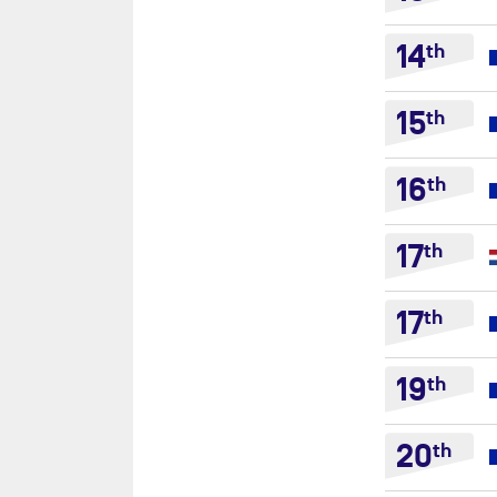
14
th
15
th
16
th
17
th
17
th
19
th
20
th