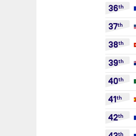
36
th
37
th
38
th
39
th
40
th
41
th
42
th
th