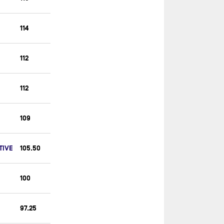
ACCELERATOR
ONE PLANET ONE OCEAN
114
PAPREC
PARTAGE
112
PRB (OLD)
PRYSMIAN
112
RESILIENT
109
ROSALBA
SEAEXPLORER - YACHT CLUB DE
MONACO
TIVE
105.50
SINGCHAIN TEAM HAIKOU
100
STAND AS ONE
SWITCHBACK RACING
97.25
TEAM AMAALA