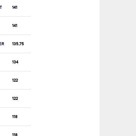
MACSF (OLD)
T
141
MAÎTRE COQ V
MALIZIA 4
141
MARCO POLO
MEDALLIA
ER
135.75
MEDALLIA (OLD)
MERCI
134
MILAI - FURUNO
122
MSIG EUROPE
NC
122
NC
NEW EUROPE
118
NEXANS - ART & FENÊTRES (OLD)
OCEANSLAB CLEANTECH
118