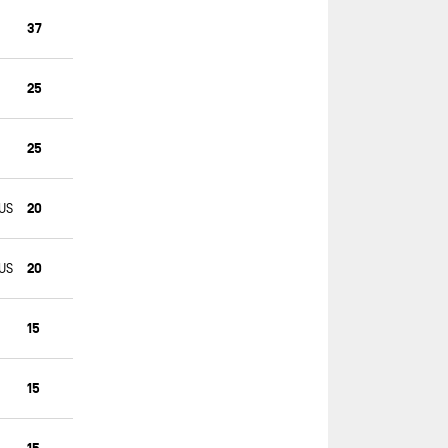
TEAMWORK TEAM SNEF II
37
TEMENOS 1
TOUT COMMENCE EN FINISTÈRE -
25
ARMOR LUX
TR RACING
25
TSE - 4MYPLANET
UNITED BY THE OCEAN
20
 US
VIRBAC-PAPREC
VULNERABLE - GOODCHILD
20
 US
15
15