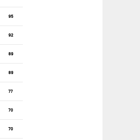
FREELANCE.COM
GBR 44
95
GENTOO SAILING TEAM
GROUPE APICIL
92
GROUPE DUBREUIL - AIR
CARAÏBES
89
HOLCIM - PRB
HUGO BOSS 2007-2010
89
HUMAN IMMOBILIER
INITIATIVES-CŒUR
77
L'OCCITANE EN PROVENCE
70
LES P’TITS DOUDOUS
MACIF SANTÉ PRÉVOYANCE
70
MACSF