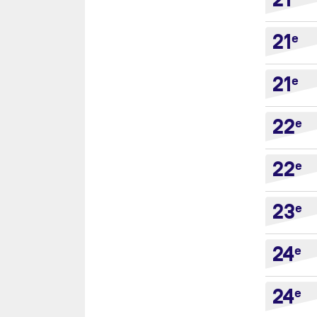
21
21
e
21
e
22
e
22
e
23
e
24
e
24
e