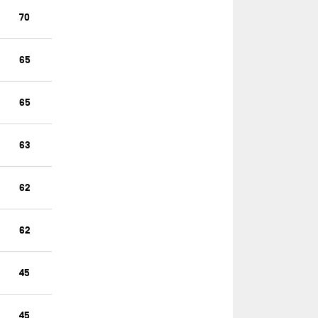
MACSF (OLD)
70
MAÎTRE COQ V
MALIZIA 4
65
MARCO POLO
MEDALLIA
65
MEDALLIA (OLD)
MERCI
63
MILAI - FURUNO
62
MSIG EUROPE
NC
62
NC
NEW EUROPE
45
NEXANS - ART & FENÊTRES (OLD)
OCEANSLAB CLEANTECH
45