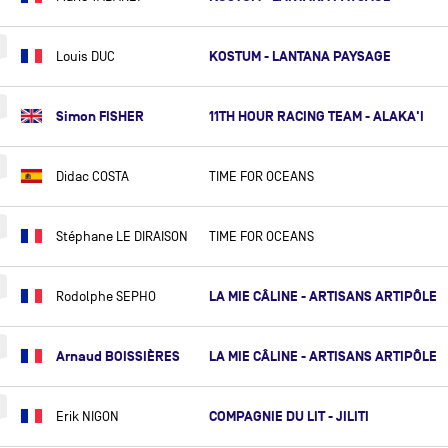
ANDREW CAPE
KOSTUM - LANTANA PAYSAGE
THOMAS CARDRIN
Louis DUC
TANGUY CARIOU
Simon FISHER
11TH HOUR RACING TEAM - ALAKA'I
DONATIEN CARME
PATRICE CARPENTIER
Didac COSTA
TIME FOR OCEANS
PIERRE CASIRAGHI
CHARLES CAUDRELIER
Stéphane LE DIRAISON
TIME FOR OCEANS
JULIEN CHAMPOLION (OBR)
BÉRÉNICE CHARREZ
LA MIE CÂLINE - ARTISANS ARTIPÔLE
Rodolphe SEPHO
JEAN-PHILIPPE CHOMETTE
FRANCESCA CLAPCICH
Arnaud BOISSIÈRES
LA MIE CÂLINE - ARTISANS ARTIPÔLE
SÉBASTIEN COL
COMPAGNIE DU LIT - JILITI
Erik NIGON
CONRAD COLMAN