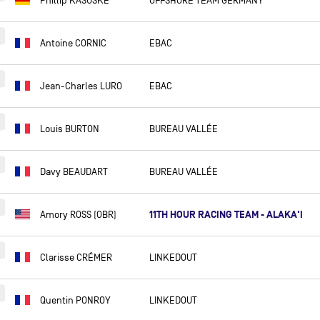
Phillip KASUSKE
OFFSHORE TEAM GERMANY
BERTRAND DE BROC
LUCIE DE GENNES
Antoine CORNIC
EBAC
TANGUY DE LAMOTTE
FÉLIX DE NAVACELLE
Jean-Charles LURO
EBAC
KITO DE PAVANT
Louis BURTON
BUREAU VALLÉE
PATRICK DE RADIGUÈS
JEAN-BAPTISTE DEJEANTY
Davy BEAUDART
BUREAU VALLÉE
FABIEN DELAHAYE
FREDERIC DENIS
11TH HOUR RACING TEAM - ALAKA'I
Amory ROSS (OBR)
MICHEL DESJOYEAUX
HUGUES DESTREMAU
Clarisse CRÉMER
LINKEDOUT
SÉBASTIEN DESTREMAU
LINCOLN DEWS
Quentin PONROY
LINKEDOUT
ALESSANDRO DI BENEDETTO