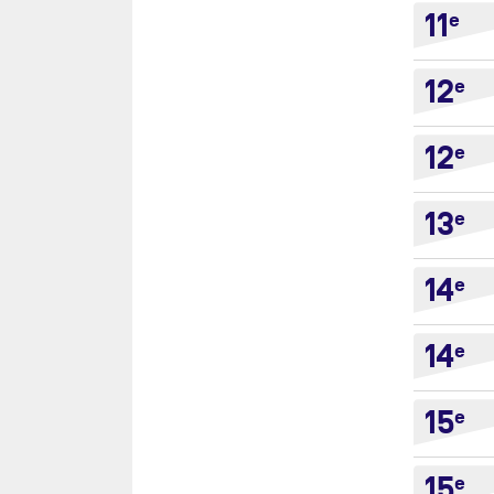
11
e
12
e
12
e
13
e
14
e
14
e
15
e
15
e