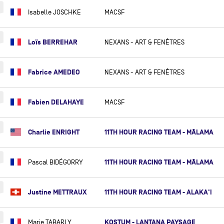
JACK BOUTTELL
Isabelle JOSCHKE
MACSF
PIERRE BRASSEUR
COLE BRAUER
Loïs BERREHAR
NEXANS - ART & FENÊTRES
JOSEPH BRAULT
RYAN BREYMAIER
Fabrice AMEDEO
NEXANS - ART & FENÊTRES
CAROLIJN BROUWER
Fabien DELAHAYE
MACSF
NICK BUBB
GILLES BUEKENHOUT
Charlie ENRIGHT
11TH HOUR RACING TEAM - MĀLAMA
YANN BURKHALTER
LOUIS BURTON
11TH HOUR RACING TEAM - MĀLAMA
Pascal BIDÉGORRY
NELSON BURTON
DEE CAFFARI
Justine METTRAUX
11TH HOUR RACING TEAM - ALAKA'I
FRANCK CAMMAS
GILLES CAMPAN
KOSTUM - LANTANA PAYSAGE
Marie TABARLY