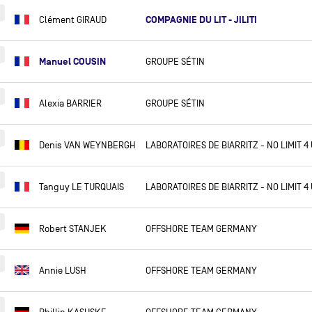
GUILLAUME COMBESCURE
COMPAGNIE DU LIT - JILITI
Clément GIRAUD
CLÉMENT COMMAGNAC
ANNA CORBELLA
Manuel COUSIN
GROUPE SÉTIN
ANTOINE CORNIC
DIDAC COSTA
Alexia BARRIER
GROUPE SÉTIN
MANUEL COUSIN
CLARISSE CRÉMER
Denis VAN WEYNBERGH
LABORATOIRES DE BIARRITZ - NO LIMIT 4
NICO D'ESTAIS
CHARLIE DALIN
Tanguy LE TURQUAIS
LABORATOIRES DE BIARRITZ - NO LIMIT 4
FRANÇOIS DAMIENS
Robert STANJEK
OFFSHORE TEAM GERMANY
ROSS DANIEL
JEAN-BAPTISTE DARAMY
Annie LUSH
OFFSHORE TEAM GERMANY
JEAN-MARIE DAURIS
SAM DAVIES