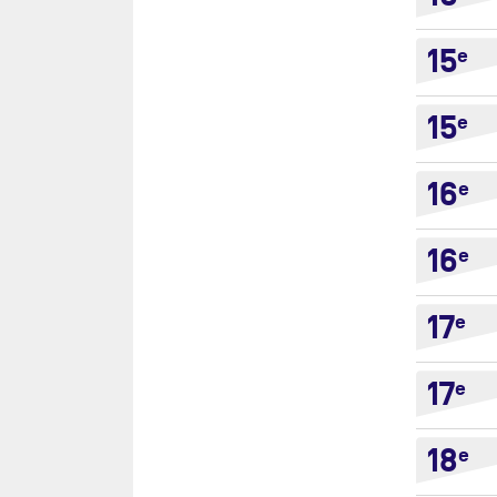
15
e
15
e
16
e
16
e
17
e
17
e
18
e