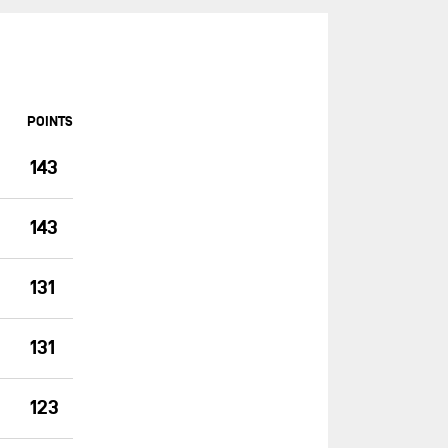
ASSOCIATION PETITS PRINCES -
QUÉGUINER
BANQUE POPULAIRE 14
BASTIDE - OTIO
POINTS
BUREAU VALLÉE
143
CAFÉ JOYEUX
CANADA OCEAN RACING - BE
143
WATER POSITIVE
CANADA OCEAN RACING - BE
WATER POSITIVE 1
131
CENTRAL LECHERA ASTURIANA
131
CHARAL
CHEMINÉES POUJOULAT
123
CORUM L'ÉPARGNE / TRANSAT
JACQUES VABRE 2019