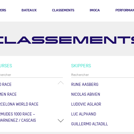
PERS
BATEAUX
CLASSEMENTS
IMOCA
PERFORMA
CLASSEMENT
URSES
SKIPPERS
0 RACE
RUNE AASBERG
MEN RACE
NICOLAS ABIVEN
RCELONA WORLD RACE
LUDOVIC AGLAOR
MUDES 1000 RACE –
LUC ALPHAND
ARNENEZ / CASCAIS
GUILLERMO ALTADILL
RSE DES CAPS - BOULOGNE
FABRICE AMEDEO