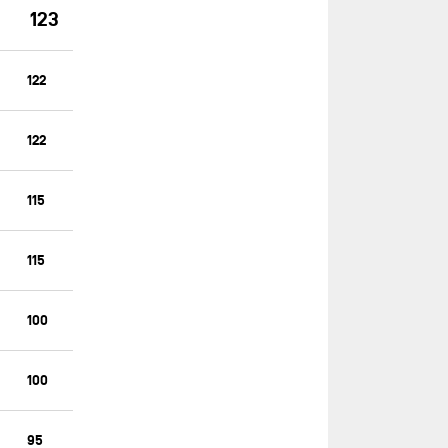
123
COUP DE POUCE
COUP DE POUCE (OLD)
122
D’IETEREN GROUP
DEMAIN C'EST LOIN
122
DEVENIR
DMG MORI GLOBAL ONE
115
DMG MORI GLOBAL ONE (OLD)
DRAGON FLY
115
EMBRACE THE CHALLENGE
FDJ UNITED
100
FORESEIGHT NATURAL ENERGY
100
FORTINET - BEST WESTERN
FOUSSIER
95