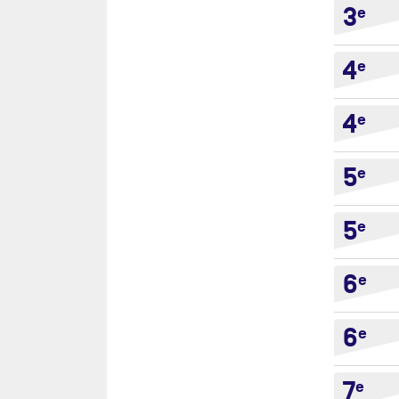
3
e
ROU
GU
4
e
SEV
IRE
THE
4
e
THE
5
e
THE
THE
5
e
TRA
TRA
6
e
TRA
FO
6
e
VEN
D'
7
e
VE