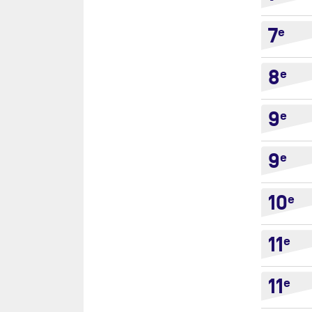
7
e
8
e
9
e
9
e
10
e
11
e
11
e