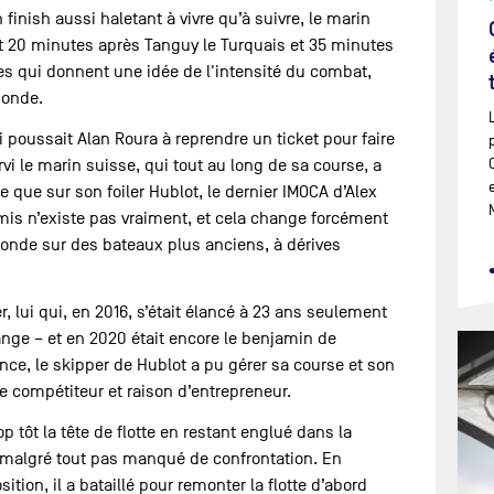
finish aussi haletant à vivre qu’à suivre, le marin
t 20 minutes après Tanguy le Turquais et 35 minutes
es qui donnent une idée de l'intensité du combat,
monde.
i poussait Alan Roura à reprendre un ticket pour faire
ervi le marin suisse, qui tout au long de sa course, a
re que sur son foiler Hublot, le dernier IMOCA d’Alex
is n’existe pas vraiment, et cela change forcément
monde sur des bateaux plus anciens, à dérives
, lui qui, en 2016, s’était élancé à 23 ans seulement
ange – et en 2020 était encore le benjamin de
ience, le skipper de Hublot a pu gérer sa course et son
e compétiteur et raison d’entrepreneur.
p tôt la tête de flotte en restant englué dans la
a malgré tout pas manqué de confrontation. En
tion, il a bataillé pour remonter la flotte d’abord