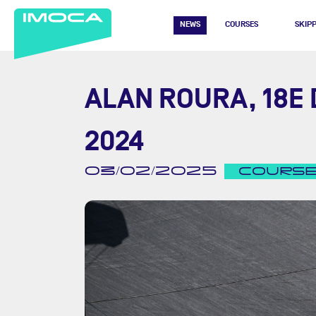
NEWS
COURSES
SKIP
ALAN ROURA, 18E
2024
03/02/2025
COURS