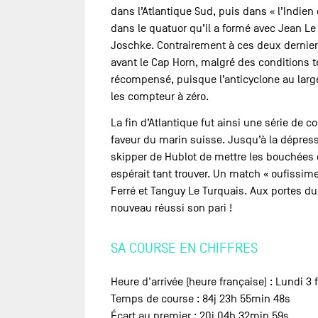
dans l’Atlantique Sud, puis dans « l’Indien
dans le quatuor qu’il a formé avec Jean Le 
Joschke. Contrairement à ces deux derniers
avant le Cap Horn, malgré des conditions
récompensé, puisque l’anticyclone au large 
les compteur à zéro.
La fin d’Atlantique fut ainsi une série de 
faveur du marin suisse. Jusqu’à la dépress
skipper de Hublot de mettre les bouchées do
espérait tant trouver. Un match « oufissim
Ferré et Tanguy Le Turquais. Aux portes du T
nouveau réussi son pari !
SA COURSE EN CHIFFRES
Heure d'arrivée (heure française) : Lundi 3 
Temps de course : 84j 23h 55min 48s
Écart au premier : 20j 04h 32min 59s