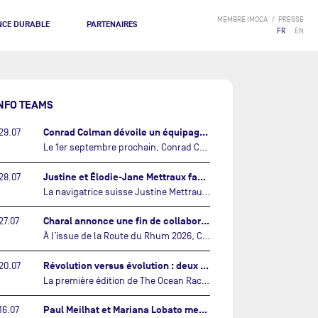
MEMBRE IMOCA
PRESSE
NCE DURABLE
PARTENAIRES
FR
EN
NFO TEAMS
Conrad Colman dévoile un équipage 100% néo-zélandais tourné vers l'avenir…
29.07
Le 1er septembre prochain, Conrad Colman prendra le départ de la première édition de The Ocean Race Atlantic, une nouvelle course IMOCA en équipage reliant New York à Lorient. À bord de MSIG Europe, le skipper néo-zélandais sera entouré de trois jeunes talents issus de la voile néo-zélandaise : Megan Thomson, Anna Merchant et Aaron Hume-Merry.…
Justine et Élodie-Jane Mettraux face à face sur la transatlantique The Ocean Race Atlantic…
28.07
La navigatrice suisse Justine Mettraux, qui s’est illustrée comme la femme la plus rapide du Vendée Globe et qui fait actuellement construire un nouvel IMOCA pour l'édition 2028, sera cette année au départ de la première édition de The Ocean Race Atlantic.…
Charal annonce une fin de collaboration avec Jérémie Beyou et le Beyou Racing après la Route du Rhum…
27.07
À l’issue de la Route du Rhum 2026, Charal et le Beyou Racing mettront fin à leur collaboration. Il a été décidé de manière concertée, après dix ans d’une collaboration riche et performante, d’ouvrir une nouvelle ère pour le projet du Charal Sailing Team.…
Révolution versus évolution : deux nouveaux IMOCA très différents se préparent pour The Ocean Race Atlantic…
20.07
La première édition de The Ocean Race Atlantic, en septembre prochain, verra s'affronter pour la première fois deux exemples des toutes dernières tendances en matière de conception d’IMOCA.…
Paul Meilhat et Mariana Lobato mettent à l’eau leur bateau et lancent leur nouvelle campagne « United by the Ocean »…
16.07