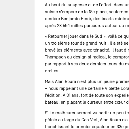
Au bout du suspense et de l’effort, dans un 
suisse s’empare de la 18e place, seulemen
derrière Benjamin Ferré, des écarts minim
après 28 554 milles parcourus autour du 
« Retourner jouer dans le Sud », voilà ce qu
un troisième tour de grand huit ! Il a été s
bravé les éléments avec ténacité. Il faut di
Thompson au design si radical, le comprom
par rapport à ses deux derniers tours du 
droites.
Mais Alan Roura n’est plus un jeune premier
– nous rappelant une certaine Violette Dor
l’édition. A 31 ans, fort de toute son expér
bateau, en plaçant le curseur entre cœur d
S’il a malheureusement vu partir un peu tro
pétole au large du Cap Vert, Alan Roura n’
franchissant le premier équateur en 33e posi