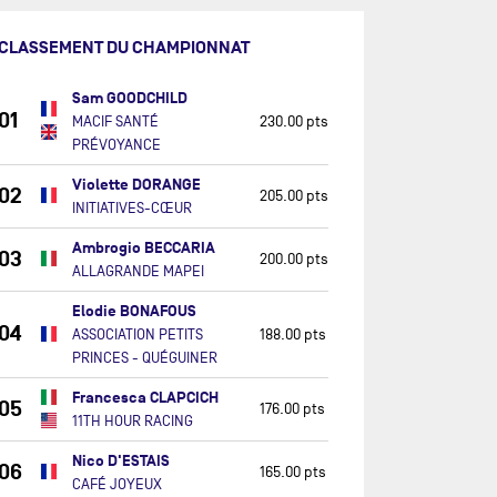
CLASSEMENT DU CHAMPIONNAT
Sam GOODCHILD
01
MACIF SANTÉ
230.00 pts
PRÉVOYANCE
Violette DORANGE
02
205.00 pts
INITIATIVES-CŒUR
Ambrogio BECCARIA
03
200.00 pts
ALLAGRANDE MAPEI
Elodie BONAFOUS
04
ASSOCIATION PETITS
188.00 pts
PRINCES - QUÉGUINER
Francesca CLAPCICH
05
176.00 pts
11TH HOUR RACING
Nico D'ESTAIS
06
165.00 pts
CAFÉ JOYEUX