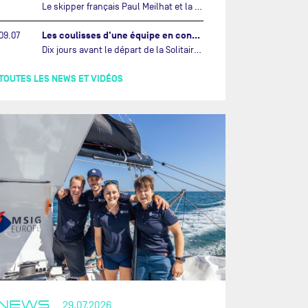
Le skipper français Paul Meilhat et la co-skipper portugaise Mariana Lobato mettent à l’eau aujourd’hui à Lorient leur IMOCA à bord duquel ils participeront à The Ocean Race Atlantic (septembre 2026) puis à The Ocean Race, le tour du monde en équipage (janvier 2027).…
Les coulisses d'une équipe en construction vers le Vendée Globe…
09.07
Dix jours avant le départ de la Solitaire du Figaro Paprec, enjeu sportif majeur de la saison du Team Paprec, en plein chantier du futur IMOCA Paprec, l’équipe a dû s’adapter au forfait de Yoann Richomme pour blessure.…
TOUTES LES NEWS ET VIDÉOS
NEWS
29.07.2026