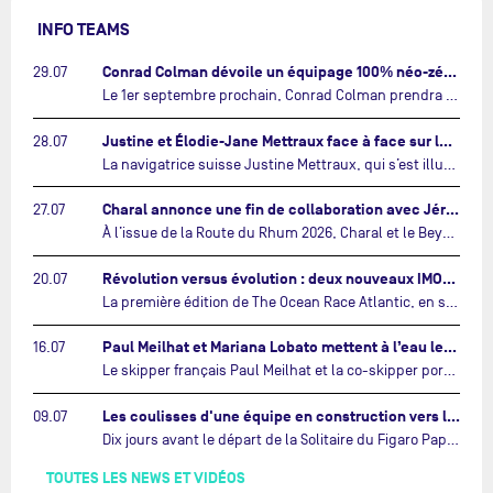
INFO TEAMS
Conrad Colman dévoile un équipage 100% néo-zélandais tourné vers l'avenir…
29.07
Le 1er septembre prochain, Conrad Colman prendra le départ de la première édition de The Ocean Race Atlantic, une nouvelle course IMOCA en équipage reliant New York à Lorient. À bord de MSIG Europe, le skipper néo-zélandais sera entouré de trois jeunes talents issus de la voile néo-zélandaise : Megan Thomson, Anna Merchant et Aaron Hume-Merry.…
Justine et Élodie-Jane Mettraux face à face sur la transatlantique The Ocean Race Atlantic…
28.07
La navigatrice suisse Justine Mettraux, qui s’est illustrée comme la femme la plus rapide du Vendée Globe et qui fait actuellement construire un nouvel IMOCA pour l'édition 2028, sera cette année au départ de la première édition de The Ocean Race Atlantic.…
Charal annonce une fin de collaboration avec Jérémie Beyou et le Beyou Racing après la Route du Rhum…
27.07
À l’issue de la Route du Rhum 2026, Charal et le Beyou Racing mettront fin à leur collaboration. Il a été décidé de manière concertée, après dix ans d’une collaboration riche et performante, d’ouvrir une nouvelle ère pour le projet du Charal Sailing Team.…
Révolution versus évolution : deux nouveaux IMOCA très différents se préparent pour The Ocean Race Atlantic…
20.07
La première édition de The Ocean Race Atlantic, en septembre prochain, verra s'affronter pour la première fois deux exemples des toutes dernières tendances en matière de conception d’IMOCA.…
Paul Meilhat et Mariana Lobato mettent à l’eau leur bateau et lancent leur nouvelle campagne « United by the Ocean »…
16.07
Le skipper français Paul Meilhat et la co-skipper portugaise Mariana Lobato mettent à l’eau aujourd’hui à Lorient leur IMOCA à bord duquel ils participeront à The Ocean Race Atlantic (septembre 2026) puis à The Ocean Race, le tour du monde en équipage (janvier 2027).…
Les coulisses d'une équipe en construction vers le Vendée Globe…
09.07
Dix jours avant le départ de la Solitaire du Figaro Paprec, enjeu sportif majeur de la saison du Team Paprec, en plein chantier du futur IMOCA Paprec, l’équipe a dû s’adapter au forfait de Yoann Richomme pour blessure.…
TOUTES LES NEWS ET VIDÉOS