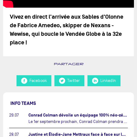
Vivez en direct l'arrivée aux Sables d'Olonne
de Fabrice Amedeo, skipper de Nexans -
Wewise, qui boucle le Vendée Globe à la 32e
place !
PARTAGER
Facebook
Twitter
LinkedIn
INFO TEAMS
Conrad Colman dévoile un équipage 100% néo-zélandais tourné vers l'avenir…
29.07
Le 1er septembre prochain, Conrad Colman prendra le départ de la première édition de The Ocean Race Atlantic, une nouvelle course IMOCA en équipage reliant New York à Lorient. À bord de MSIG Europe, le skipper néo-zélandais sera entouré de trois jeunes talents issus de la voile néo-zélandaise : Megan Thomson, Anna Merchant et Aaron Hume-Merry.…
Justine et Élodie-Jane Mettraux face à face sur la transatlantique The Ocean Race Atlantic…
28.07