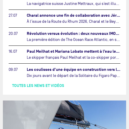
La navigatrice suisse Justine Mettraux, qui s’est illustrée comme la femme la plus rapide du Vendée Globe et qui fait actuellement construire un nouvel IMOCA pour l'édition 2028, sera cette année au départ de la première édition de The Ocean Race Atlantic.…
Charal annonce une fin de collaboration avec Jérémie Beyou et le Beyou Racing après la Route du Rhum…
27.07
À l’issue de la Route du Rhum 2026, Charal et le Beyou Racing mettront fin à leur collaboration. Il a été décidé de manière concertée, après dix ans d’une collaboration riche et performante, d’ouvrir une nouvelle ère pour le projet du Charal Sailing Team.…
Révolution versus évolution : deux nouveaux IMOCA très différents se préparent pour The Ocean Race Atlantic…
20.07
La première édition de The Ocean Race Atlantic, en septembre prochain, verra s'affronter pour la première fois deux exemples des toutes dernières tendances en matière de conception d’IMOCA.…
Paul Meilhat et Mariana Lobato mettent à l’eau leur bateau et lancent leur nouvelle campagne « United by the Ocean »…
16.07
Le skipper français Paul Meilhat et la co-skipper portugaise Mariana Lobato mettent à l’eau aujourd’hui à Lorient leur IMOCA à bord duquel ils participeront à The Ocean Race Atlantic (septembre 2026) puis à The Ocean Race, le tour du monde en équipage (janvier 2027).…
Les coulisses d'une équipe en construction vers le Vendée Globe…
09.07
Dix jours avant le départ de la Solitaire du Figaro Paprec, enjeu sportif majeur de la saison du Team Paprec, en plein chantier du futur IMOCA Paprec, l’équipe a dû s’adapter au forfait de Yoann Richomme pour blessure.…
TOUTES LES NEWS ET VIDÉOS