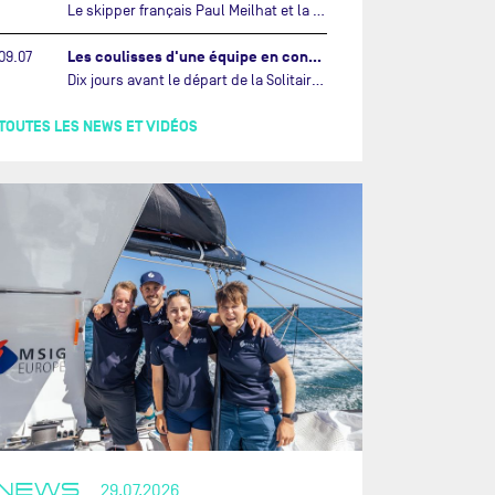
Le skipper français Paul Meilhat et la co-skipper portugaise Mariana Lobato mettent à l’eau aujourd’hui à Lorient leur IMOCA à bord duquel ils participeront à The Ocean Race Atlantic (septembre 2026) puis à The Ocean Race, le tour du monde en équipage (janvier 2027).…
Les coulisses d'une équipe en construction vers le Vendée Globe…
09.07
Dix jours avant le départ de la Solitaire du Figaro Paprec, enjeu sportif majeur de la saison du Team Paprec, en plein chantier du futur IMOCA Paprec, l’équipe a dû s’adapter au forfait de Yoann Richomme pour blessure.…
TOUTES LES NEWS ET VIDÉOS
NEWS
29.07.2026