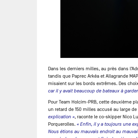
Dans les derniers milles, au près dans l’Ad
tandis que Paprec Arkéa et Allagrande MAP
misaient sur les bords extrêmes. Des choix
car il y avait beaucoup de bateaux à garder
Pour Team Holcim-PRB, cette deuxième plac
un retard de 150 milles accusé au large de
explication »
, raconte le co-skipper Nico L
Porquerolles.
« Enfin, il y a toujours une 
Nous étions au mauvais endroit au mauvais 