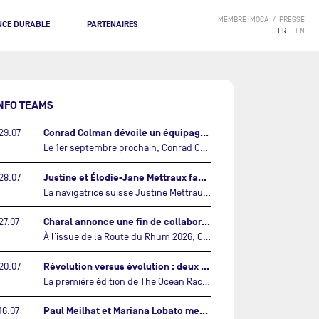
MEMBRE IMOCA
PRESSE
NCE DURABLE
PARTENAIRES
FR
EN
NFO TEAMS
Conrad Colman dévoile un équipage 100% néo-zélandais tourné vers l'avenir…
29.07
Le 1er septembre prochain, Conrad Colman prendra le départ de la première édition de The Ocean Race Atlantic, une nouvelle course IMOCA en équipage reliant New York à Lorient. À bord de MSIG Europe, le skipper néo-zélandais sera entouré de trois jeunes talents issus de la voile néo-zélandaise : Megan Thomson, Anna Merchant et Aaron Hume-Merry.…
Justine et Élodie-Jane Mettraux face à face sur la transatlantique The Ocean Race Atlantic…
28.07
La navigatrice suisse Justine Mettraux, qui s’est illustrée comme la femme la plus rapide du Vendée Globe et qui fait actuellement construire un nouvel IMOCA pour l'édition 2028, sera cette année au départ de la première édition de The Ocean Race Atlantic.…
Charal annonce une fin de collaboration avec Jérémie Beyou et le Beyou Racing après la Route du Rhum…
27.07
À l’issue de la Route du Rhum 2026, Charal et le Beyou Racing mettront fin à leur collaboration. Il a été décidé de manière concertée, après dix ans d’une collaboration riche et performante, d’ouvrir une nouvelle ère pour le projet du Charal Sailing Team.…
Révolution versus évolution : deux nouveaux IMOCA très différents se préparent pour The Ocean Race Atlantic…
20.07
La première édition de The Ocean Race Atlantic, en septembre prochain, verra s'affronter pour la première fois deux exemples des toutes dernières tendances en matière de conception d’IMOCA.…
Paul Meilhat et Mariana Lobato mettent à l’eau leur bateau et lancent leur nouvelle campagne « United by the Ocean »…
16.07