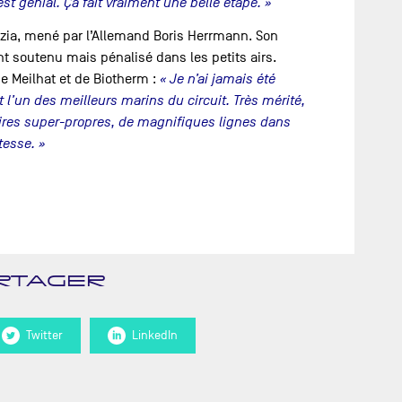
est génial. Ça fait vraiment une belle étape. »
izia, mené par l’Allemand Boris Herrmann. Son
t soutenu mais pénalisé dans les petits airs.
e Meilhat et de Biotherm :
« Je n’ai jamais été
t l’un des meilleurs marins du circuit. Très mérité,
toires super-propres, de magnifiques lignes dans
tesse. »
RTAGER
Twitter
LinkedIn