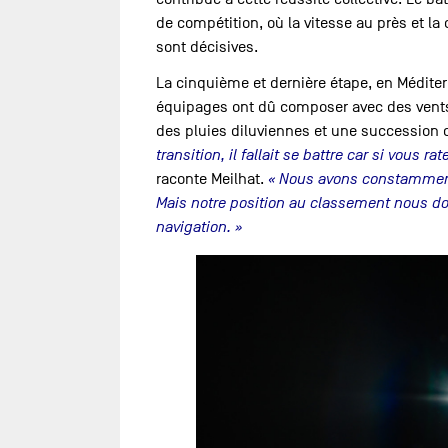
de compétition, où la vitesse au près et la 
sont décisives.
La cinquième et dernière étape, en Méditerran
équipages ont dû composer avec des vents 
des pluies diluviennes et une succession 
transition, il fallait se battre car si vous r
raconte Meilhat.
« Nous avons constamment 
Mais notre position au classement nous do
navigation. »