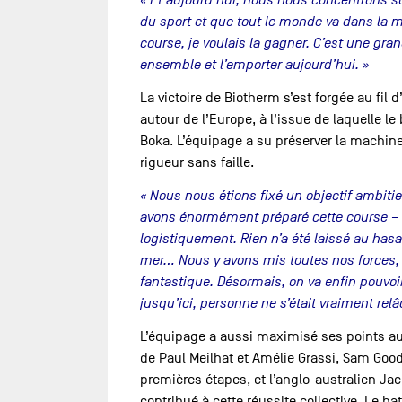
« Et aujourd’hui, nous nous concentrons sur
du sport et que tout le monde va dans la m
course, je voulais la gagner. C’est une gran
ensemble et l’emporter aujourd’hui. »
La victoire de Biotherm s’est forgée au fil
autour de l’Europe, à l’issue de laquelle l
Boka. L’équipage a su préserver la machine,
rigueur sans faille.
« Nous nous étions fixé un objectif ambiti
avons énormément préparé cette course –
logistiquement. Rien n’a été laissé au hasa
mer… Nous y avons mis toutes nos forces, t
fantastique. Désormais, on va enfin pouvoi
jusqu’ici, personne ne s’était vraiment relâ
L’équipage a aussi maximisé ses points au
de Paul Meilhat et Amélie Grassi, Sam Good
premières étapes, et l’anglo-australien Ja
contribué à cette réussite collective. Le bat