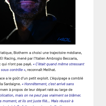
riatique, Biotherm a choisi une trajectoire médiane,
EI Racing, mené par l’Italien Ambrogio Beccaria,
 qui n’ont pas payé.
« C’était quand même stressant
 sous contrôle »
, reconnaît Meilhat.
e a le goût d’un petit exploit. L’équipage a comblé
 la Sardaigne.
« Honnêtement, c’est arrivé sans
unven à propos de leur départ raté au large de
explication, mais on ne peut pas vraiment se blâmer.
moment, et ils ont juste filé… Mais réussir à