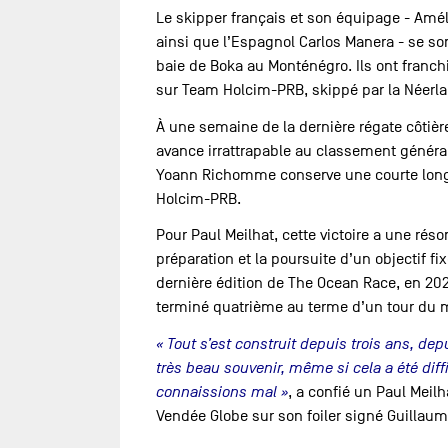
Le skipper français et son équipage - Amél
ainsi que l’Espagnol Carlos Manera - se so
baie de Boka au Monténégro. Ils ont franchi
sur Team Holcim-PRB, skippé par la Néerla
À une semaine de la dernière régate côtiè
avance irrattrapable au classement général. 
Yoann Richomme conserve une courte long
Holcim-PRB.
Pour Paul Meilhat, cette victoire a une rés
préparation et la poursuite d’un objectif f
dernière édition de The Ocean Race, en 202
terminé quatrième au terme d’un tour du 
« Tout s’est construit depuis trois ans, de
très beau souvenir, même si cela a été diffi
connaissions mal »
, a confié un Paul Mei
Vendée Globe sur son foiler signé Guillaum