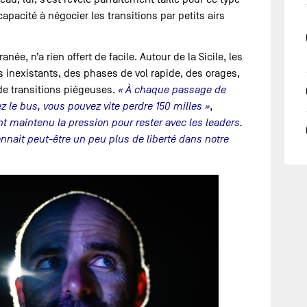
capacité à négocier les transitions par petits airs
ée, n’a rien offert de facile. Autour de la Sicile, les
inexistants, des phases de vol rapide, des orages,
de transitions piégeuses.
« À chaque passage de
atez le bus, vous pouvez vite perdre 150 milles »
,
maintenu la pression pour rester avec les leaders.
nnait peut-être un peu plus de liberté dans notre