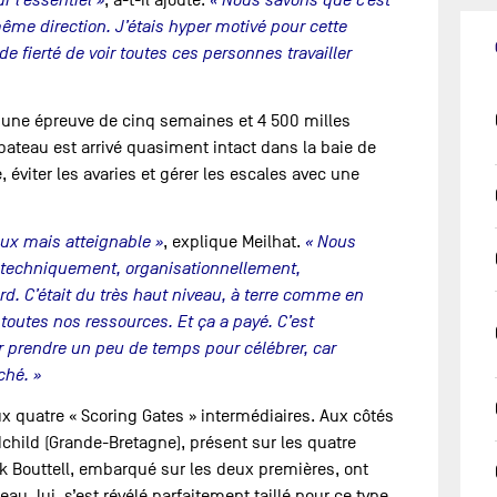
 l’essentiel »
, a-t-il ajouté.
« Nous savons que c’est
ême direction. J’étais hyper motivé pour cette
de fierté de voir toutes ces personnes travailler
 d’une épreuve de cinq semaines et 4 500 milles
e bateau est arrivé quasiment intact dans la baie de
 éviter les avaries et gérer les escales avec une
eux mais atteignable »
, explique Meilhat.
« Nous
 techniquement, organisationnellement,
rd. C’était du très haut niveau, à terre comme en
outes nos ressources. Et ça a payé. C’est
r prendre un peu de temps pour célébrer, car
ché. »
x quatre « Scoring Gates » intermédiaires. Aux côtés
child (Grande-Bretagne), présent sur les quatre
ck Bouttell, embarqué sur les deux premières, ont
eau, lui, s’est révélé parfaitement taillé pour ce type