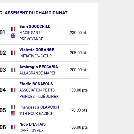
CLASSEMENT DU CHAMPIONNAT
Sam GOODCHILD
01
MACIF SANTÉ
230.00 pts
PRÉVOYANCE
Violette DORANGE
02
205.00 pts
INITIATIVES-CŒUR
Ambrogio BECCARIA
03
200.00 pts
ALLAGRANDE MAPEI
Elodie BONAFOUS
04
ASSOCIATION PETITS
188.00 pts
PRINCES - QUÉGUINER
Francesca CLAPCICH
05
176.00 pts
11TH HOUR RACING
Nico D'ESTAIS
06
165.00 pts
CAFÉ JOYEUX