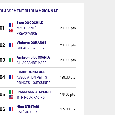
CLASSEMENT DU CHAMPIONNAT
Sam GOODCHILD
01
MACIF SANTÉ
230.00 pts
PRÉVOYANCE
Violette DORANGE
02
205.00 pts
INITIATIVES-CŒUR
Ambrogio BECCARIA
03
200.00 pts
ALLAGRANDE MAPEI
Elodie BONAFOUS
04
ASSOCIATION PETITS
188.00 pts
PRINCES - QUÉGUINER
Francesca CLAPCICH
05
176.00 pts
11TH HOUR RACING
Nico D'ESTAIS
06
165.00 pts
CAFÉ JOYEUX