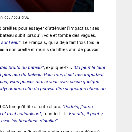
n Riou / polaRYSE
'oreilles pour essayer d'atténuer l'impact sur ses
bateau subit lorsqu'il vole et tombe des vagues,
sur l'eau"
. Le Français, qui a déjà fait trois fois le
 à son oreille et munis de filtres afin de pouvoir
des bruits du bateau"
, explique-t-il.
"On peut le faire
 plus rien du bateau. Pour moi, il est très important
teau, vous pouvez dire si vous avez cassé quelque
rodynamique afin de pouvoir dire si quelque chose ne
A lorsqu’il file à toute allure.
"Parfois, j'aime
 et c’est satisfaisant,"
confie-t-il.
"Ensuite, il peut y
er avec les bouchons d'oreille".
les choses qu’Escoffier portera pour se protéger à