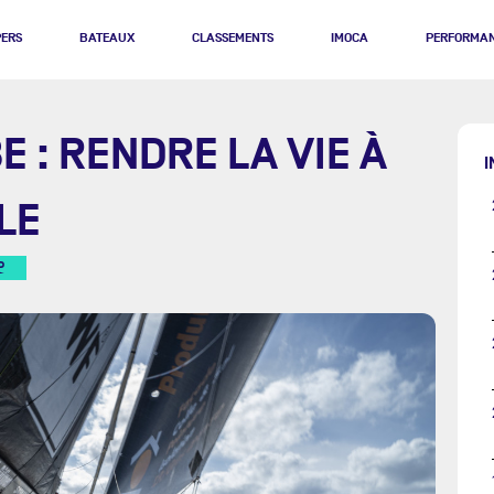
PERS
BATEAUX
CLASSEMENTS
IMOCA
PERFORMA
E : RENDRE LA VIE À
I
LE
R