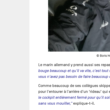
© Boris H
Le marin allemand y prend aussi ses repas
bouge beaucoup et qu'il va vite, c'est tout
vous n'avez pas besoin de faire beaucoup d
Comme beaucoup de ses collègues skipper
pour l'entourer à l'arrière d'un ‘rideau’ qu
le cockpit entièrement fermé pour qu'il soi
sans vous mouiller,"
explique-t-il.