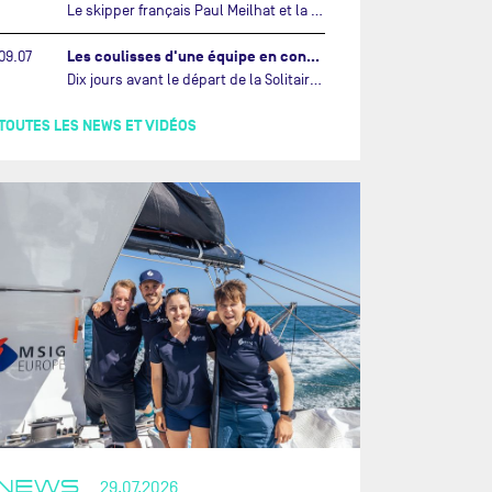
Le skipper français Paul Meilhat et la co-skipper portugaise Mariana Lobato mettent à l’eau aujourd’hui à Lorient leur IMOCA à bord duquel ils participeront à The Ocean Race Atlantic (septembre 2026) puis à The Ocean Race, le tour du monde en équipage (janvier 2027).…
Les coulisses d'une équipe en construction vers le Vendée Globe…
09.07
Dix jours avant le départ de la Solitaire du Figaro Paprec, enjeu sportif majeur de la saison du Team Paprec, en plein chantier du futur IMOCA Paprec, l’équipe a dû s’adapter au forfait de Yoann Richomme pour blessure.…
TOUTES LES NEWS ET VIDÉOS
NEWS
29.07.2026