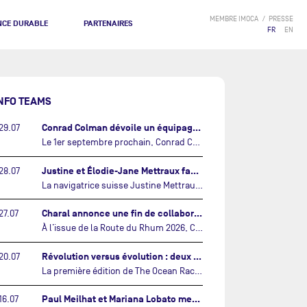
MEMBRE IMOCA
PRESSE
NCE DURABLE
PARTENAIRES
FR
EN
NFO TEAMS
Conrad Colman dévoile un équipage 100% néo-zélandais tourné vers l'avenir…
29.07
Le 1er septembre prochain, Conrad Colman prendra le départ de la première édition de The Ocean Race Atlantic, une nouvelle course IMOCA en équipage reliant New York à Lorient. À bord de MSIG Europe, le skipper néo-zélandais sera entouré de trois jeunes talents issus de la voile néo-zélandaise : Megan Thomson, Anna Merchant et Aaron Hume-Merry.…
Justine et Élodie-Jane Mettraux face à face sur la transatlantique The Ocean Race Atlantic…
28.07
La navigatrice suisse Justine Mettraux, qui s’est illustrée comme la femme la plus rapide du Vendée Globe et qui fait actuellement construire un nouvel IMOCA pour l'édition 2028, sera cette année au départ de la première édition de The Ocean Race Atlantic.…
Charal annonce une fin de collaboration avec Jérémie Beyou et le Beyou Racing après la Route du Rhum…
27.07
À l’issue de la Route du Rhum 2026, Charal et le Beyou Racing mettront fin à leur collaboration. Il a été décidé de manière concertée, après dix ans d’une collaboration riche et performante, d’ouvrir une nouvelle ère pour le projet du Charal Sailing Team.…
Révolution versus évolution : deux nouveaux IMOCA très différents se préparent pour The Ocean Race Atlantic…
20.07
La première édition de The Ocean Race Atlantic, en septembre prochain, verra s'affronter pour la première fois deux exemples des toutes dernières tendances en matière de conception d’IMOCA.…
Paul Meilhat et Mariana Lobato mettent à l’eau leur bateau et lancent leur nouvelle campagne « United by the Ocean »…
16.07