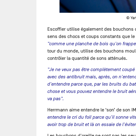
© Yan
Escoffier utilise également des bouchons d
sens des chocs et coups constants que le 
"comme une planche de bois qu'on frappe 
tour du monde, utilise des bouchons moulés
contrôler la quantité de sons atténués.
"Je ne veux pas être complètement coupé 
avec des antibruit mais, après, on n'entend
d'entendre parce que, par les bruits du ba
chose et vous pouvez entendre le bruit aé
va pas".
Herrmann aime entendre le ‘son’ de son IMOC
entendre le cri du foil parce qu'il sonne vite
avoir trop de bruit et là on essaie de l'évit
Les bouchons d'oreille ne sont pas les seu