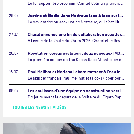
Le 1er septembre prochain, Conrad Colman prendra le départ de la première édition de The Ocean Race Atlantic, une nouvelle course IMOCA en équipage reliant New York à Lorient. À bord de MSIG Europe, le skipper néo-zélandais sera entouré de trois jeunes talents issus de la voile néo-zélandaise : Megan Thomson, Anna Merchant et Aaron Hume-Merry.…
Justine et Élodie-Jane Mettraux face à face sur la transatlantique The Ocean Race Atlantic…
28.07
La navigatrice suisse Justine Mettraux, qui s’est illustrée comme la femme la plus rapide du Vendée Globe et qui fait actuellement construire un nouvel IMOCA pour l'édition 2028, sera cette année au départ de la première édition de The Ocean Race Atlantic.…
Charal annonce une fin de collaboration avec Jérémie Beyou et le Beyou Racing après la Route du Rhum…
27.07
À l’issue de la Route du Rhum 2026, Charal et le Beyou Racing mettront fin à leur collaboration. Il a été décidé de manière concertée, après dix ans d’une collaboration riche et performante, d’ouvrir une nouvelle ère pour le projet du Charal Sailing Team.…
Révolution versus évolution : deux nouveaux IMOCA très différents se préparent pour The Ocean Race Atlantic…
20.07
La première édition de The Ocean Race Atlantic, en septembre prochain, verra s'affronter pour la première fois deux exemples des toutes dernières tendances en matière de conception d’IMOCA.…
Paul Meilhat et Mariana Lobato mettent à l’eau leur bateau et lancent leur nouvelle campagne « United by the Ocean »…
16.07
Le skipper français Paul Meilhat et la co-skipper portugaise Mariana Lobato mettent à l’eau aujourd’hui à Lorient leur IMOCA à bord duquel ils participeront à The Ocean Race Atlantic (septembre 2026) puis à The Ocean Race, le tour du monde en équipage (janvier 2027).…
Les coulisses d'une équipe en construction vers le Vendée Globe…
09.07
Dix jours avant le départ de la Solitaire du Figaro Paprec, enjeu sportif majeur de la saison du Team Paprec, en plein chantier du futur IMOCA Paprec, l’équipe a dû s’adapter au forfait de Yoann Richomme pour blessure.…
TOUTES LES NEWS ET VIDÉOS