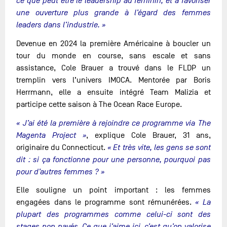
ce que peut être le leadership au féminin, et à favoriser
une ouverture plus grande à l’égard des femmes
leaders dans l’industrie. »
Devenue en 2024 la première Américaine à boucler un
tour du monde en course, sans escale et sans
assistance, Cole Brauer a trouvé dans le FLDP un
tremplin vers l’univers IMOCA. Mentorée par Boris
Herrmann, elle a ensuite intégré Team Malizia et
participe cette saison à The Ocean Race Europe.
« J’ai été la première à rejoindre ce programme via The
Magenta Project »
, explique Cole Brauer, 31 ans,
originaire du Connecticut.
« Et très vite, les gens se sont
dit : si ça fonctionne pour une personne, pourquoi pas
pour d’autres femmes ? »
Elle souligne un point important : les femmes
engagées dans le programme sont rémunérées.
« La
plupart des programmes comme celui-ci sont des
stages non payés. Ce que j’aime ici, c’est qu’on valorise