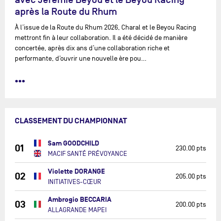
après la Route du Rhum
À l’issue de la Route du Rhum 2026, Charal et le Beyou Racing
mettront fin à leur collaboration. Il a été décidé de manière
concertée, après dix ans d’une collaboration riche et
performante, d’ouvrir une nouvelle ère pou…
•••
CLASSEMENT DU CHAMPIONNAT
Sam GOODCHILD
01
230.00 pts
MACIF SANTÉ PRÉVOYANCE
Violette DORANGE
02
205.00 pts
INITIATIVES-CŒUR
Ambrogio BECCARIA
03
200.00 pts
ALLAGRANDE MAPEI