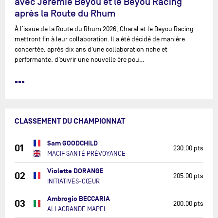
avec Jérémie Beyou et le Beyou Racing
après la Route du Rhum
À l’issue de la Route du Rhum 2026, Charal et le Beyou Racing
mettront fin à leur collaboration. Il a été décidé de manière
concertée, après dix ans d’une collaboration riche et
performante, d’ouvrir une nouvelle ère pou…
•••
CLASSEMENT DU CHAMPIONNAT
Sam GOODCHILD
01
230.00 pts
MACIF SANTÉ PRÉVOYANCE
Violette DORANGE
02
205.00 pts
INITIATIVES-CŒUR
Ambrogio BECCARIA
03
200.00 pts
ALLAGRANDE MAPEI