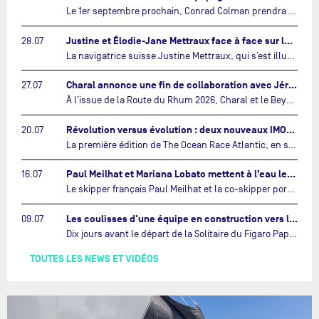
Le 1er septembre prochain, Conrad Colman prendra le départ de la première édition de The Ocean Race Atlantic, une nouvelle course IMOCA en équipage reliant New York à Lorient. À bord de MSIG Europe, le skipper néo-zélandais sera entouré de trois jeunes talents issus de la voile néo-zélandaise : Megan Thomson, Anna Merchant et Aaron Hume-Merry.…
Justine et Élodie-Jane Mettraux face à face sur la transatlantique The Ocean Race Atlantic…
28.07
La navigatrice suisse Justine Mettraux, qui s’est illustrée comme la femme la plus rapide du Vendée Globe et qui fait actuellement construire un nouvel IMOCA pour l'édition 2028, sera cette année au départ de la première édition de The Ocean Race Atlantic.…
Charal annonce une fin de collaboration avec Jérémie Beyou et le Beyou Racing après la Route du Rhum…
27.07
À l’issue de la Route du Rhum 2026, Charal et le Beyou Racing mettront fin à leur collaboration. Il a été décidé de manière concertée, après dix ans d’une collaboration riche et performante, d’ouvrir une nouvelle ère pour le projet du Charal Sailing Team.…
Révolution versus évolution : deux nouveaux IMOCA très différents se préparent pour The Ocean Race Atlantic…
20.07
La première édition de The Ocean Race Atlantic, en septembre prochain, verra s'affronter pour la première fois deux exemples des toutes dernières tendances en matière de conception d’IMOCA.…
Paul Meilhat et Mariana Lobato mettent à l’eau leur bateau et lancent leur nouvelle campagne « United by the Ocean »…
16.07
Le skipper français Paul Meilhat et la co-skipper portugaise Mariana Lobato mettent à l’eau aujourd’hui à Lorient leur IMOCA à bord duquel ils participeront à The Ocean Race Atlantic (septembre 2026) puis à The Ocean Race, le tour du monde en équipage (janvier 2027).…
Les coulisses d'une équipe en construction vers le Vendée Globe…
09.07
Dix jours avant le départ de la Solitaire du Figaro Paprec, enjeu sportif majeur de la saison du Team Paprec, en plein chantier du futur IMOCA Paprec, l’équipe a dû s’adapter au forfait de Yoann Richomme pour blessure.…
TOUTES LES NEWS ET VIDÉOS