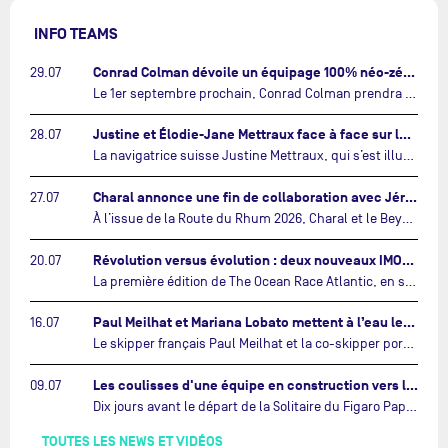
INFO TEAMS
Conrad Colman dévoile un équipage 100% néo-zélandais tourné vers l'avenir…
29.07
Le 1er septembre prochain, Conrad Colman prendra le départ de la première édition de The Ocean Race Atlantic, une nouvelle course IMOCA en équipage reliant New York à Lorient. À bord de MSIG Europe, le skipper néo-zélandais sera entouré de trois jeunes talents issus de la voile néo-zélandaise : Megan Thomson, Anna Merchant et Aaron Hume-Merry.…
Justine et Élodie-Jane Mettraux face à face sur la transatlantique The Ocean Race Atlantic…
28.07
La navigatrice suisse Justine Mettraux, qui s’est illustrée comme la femme la plus rapide du Vendée Globe et qui fait actuellement construire un nouvel IMOCA pour l'édition 2028, sera cette année au départ de la première édition de The Ocean Race Atlantic.…
Charal annonce une fin de collaboration avec Jérémie Beyou et le Beyou Racing après la Route du Rhum…
27.07
À l’issue de la Route du Rhum 2026, Charal et le Beyou Racing mettront fin à leur collaboration. Il a été décidé de manière concertée, après dix ans d’une collaboration riche et performante, d’ouvrir une nouvelle ère pour le projet du Charal Sailing Team.…
Révolution versus évolution : deux nouveaux IMOCA très différents se préparent pour The Ocean Race Atlantic…
20.07
La première édition de The Ocean Race Atlantic, en septembre prochain, verra s'affronter pour la première fois deux exemples des toutes dernières tendances en matière de conception d’IMOCA.…
Paul Meilhat et Mariana Lobato mettent à l’eau leur bateau et lancent leur nouvelle campagne « United by the Ocean »…
16.07
Le skipper français Paul Meilhat et la co-skipper portugaise Mariana Lobato mettent à l’eau aujourd’hui à Lorient leur IMOCA à bord duquel ils participeront à The Ocean Race Atlantic (septembre 2026) puis à The Ocean Race, le tour du monde en équipage (janvier 2027).…
Les coulisses d'une équipe en construction vers le Vendée Globe…
09.07
Dix jours avant le départ de la Solitaire du Figaro Paprec, enjeu sportif majeur de la saison du Team Paprec, en plein chantier du futur IMOCA Paprec, l’équipe a dû s’adapter au forfait de Yoann Richomme pour blessure.…
TOUTES LES NEWS ET VIDÉOS