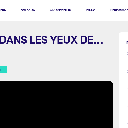
PERS
BATEAUX
CLASSEMENTS
IMOCA
PERFORMA
DANS LES YEUX DE...
I
E