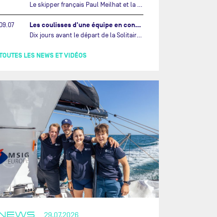
Le skipper français Paul Meilhat et la co-skipper portugaise Mariana Lobato mettent à l’eau aujourd’hui à Lorient leur IMOCA à bord duquel ils participeront à The Ocean Race Atlantic (septembre 2026) puis à The Ocean Race, le tour du monde en équipage (janvier 2027).…
Les coulisses d'une équipe en construction vers le Vendée Globe…
09.07
Dix jours avant le départ de la Solitaire du Figaro Paprec, enjeu sportif majeur de la saison du Team Paprec, en plein chantier du futur IMOCA Paprec, l’équipe a dû s’adapter au forfait de Yoann Richomme pour blessure.…
TOUTES LES NEWS ET VIDÉOS
NEWS
29.07.2026