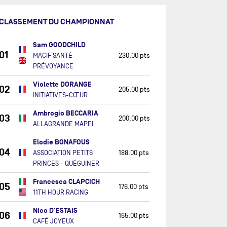
CLASSEMENT DU CHAMPIONNAT
Sam GOODCHILD
01
MACIF SANTÉ
230.00 pts
PRÉVOYANCE
Violette DORANGE
02
205.00 pts
INITIATIVES-CŒUR
Ambrogio BECCARIA
03
200.00 pts
ALLAGRANDE MAPEI
Elodie BONAFOUS
04
ASSOCIATION PETITS
188.00 pts
PRINCES - QUÉGUINER
Francesca CLAPCICH
05
176.00 pts
11TH HOUR RACING
Nico D'ESTAIS
06
165.00 pts
CAFÉ JOYEUX