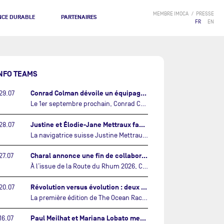
MEMBRE IMOCA
PRESSE
NCE DURABLE
PARTENAIRES
FR
EN
NFO TEAMS
Conrad Colman dévoile un équipage 100% néo-zélandais tourné vers l'avenir…
29.07
Le 1er septembre prochain, Conrad Colman prendra le départ de la première édition de The Ocean Race Atlantic, une nouvelle course IMOCA en équipage reliant New York à Lorient. À bord de MSIG Europe, le skipper néo-zélandais sera entouré de trois jeunes talents issus de la voile néo-zélandaise : Megan Thomson, Anna Merchant et Aaron Hume-Merry.…
Justine et Élodie-Jane Mettraux face à face sur la transatlantique The Ocean Race Atlantic…
28.07
La navigatrice suisse Justine Mettraux, qui s’est illustrée comme la femme la plus rapide du Vendée Globe et qui fait actuellement construire un nouvel IMOCA pour l'édition 2028, sera cette année au départ de la première édition de The Ocean Race Atlantic.…
Charal annonce une fin de collaboration avec Jérémie Beyou et le Beyou Racing après la Route du Rhum…
27.07
À l’issue de la Route du Rhum 2026, Charal et le Beyou Racing mettront fin à leur collaboration. Il a été décidé de manière concertée, après dix ans d’une collaboration riche et performante, d’ouvrir une nouvelle ère pour le projet du Charal Sailing Team.…
Révolution versus évolution : deux nouveaux IMOCA très différents se préparent pour The Ocean Race Atlantic…
20.07
La première édition de The Ocean Race Atlantic, en septembre prochain, verra s'affronter pour la première fois deux exemples des toutes dernières tendances en matière de conception d’IMOCA.…
Paul Meilhat et Mariana Lobato mettent à l’eau leur bateau et lancent leur nouvelle campagne « United by the Ocean »…
16.07