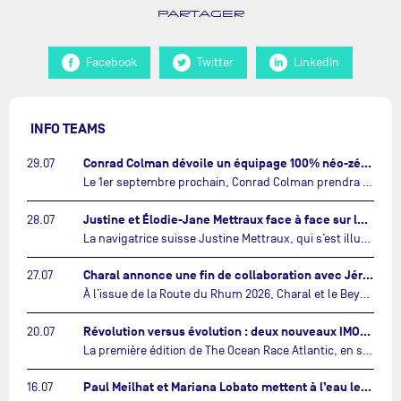
PARTAGER
Facebook
Twitter
LinkedIn
INFO TEAMS
Conrad Colman dévoile un équipage 100% néo-zélandais tourné vers l'avenir…
29.07
Le 1er septembre prochain, Conrad Colman prendra le départ de la première édition de The Ocean Race Atlantic, une nouvelle course IMOCA en équipage reliant New York à Lorient. À bord de MSIG Europe, le skipper néo-zélandais sera entouré de trois jeunes talents issus de la voile néo-zélandaise : Megan Thomson, Anna Merchant et Aaron Hume-Merry.…
Justine et Élodie-Jane Mettraux face à face sur la transatlantique The Ocean Race Atlantic…
28.07
La navigatrice suisse Justine Mettraux, qui s’est illustrée comme la femme la plus rapide du Vendée Globe et qui fait actuellement construire un nouvel IMOCA pour l'édition 2028, sera cette année au départ de la première édition de The Ocean Race Atlantic.…
Charal annonce une fin de collaboration avec Jérémie Beyou et le Beyou Racing après la Route du Rhum…
27.07
À l’issue de la Route du Rhum 2026, Charal et le Beyou Racing mettront fin à leur collaboration. Il a été décidé de manière concertée, après dix ans d’une collaboration riche et performante, d’ouvrir une nouvelle ère pour le projet du Charal Sailing Team.…
Révolution versus évolution : deux nouveaux IMOCA très différents se préparent pour The Ocean Race Atlantic…
20.07
La première édition de The Ocean Race Atlantic, en septembre prochain, verra s'affronter pour la première fois deux exemples des toutes dernières tendances en matière de conception d’IMOCA.…
Paul Meilhat et Mariana Lobato mettent à l’eau leur bateau et lancent leur nouvelle campagne « United by the Ocean »…
16.07