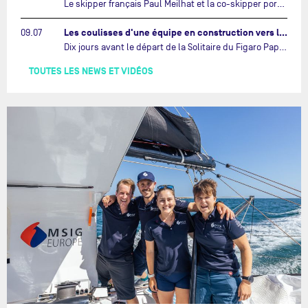
Le skipper français Paul Meilhat et la co-skipper portugaise Mariana Lobato mettent à l’eau aujourd’hui à Lorient leur IMOCA à bord duquel ils participeront à The Ocean Race Atlantic (septembre 2026) puis à The Ocean Race, le tour du monde en équipage (janvier 2027).…
Les coulisses d'une équipe en construction vers le Vendée Globe…
09.07
Dix jours avant le départ de la Solitaire du Figaro Paprec, enjeu sportif majeur de la saison du Team Paprec, en plein chantier du futur IMOCA Paprec, l’équipe a dû s’adapter au forfait de Yoann Richomme pour blessure.…
TOUTES LES NEWS ET VIDÉOS