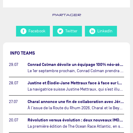
PARTAGER
Facebook
Twitter
LinkedIn
INFO TEAMS
Conrad Colman dévoile un équipage 100% néo-zélandais tourné vers l'avenir…
29.07
Le 1er septembre prochain, Conrad Colman prendra le départ de la première édition de The Ocean Race Atlantic, une nouvelle course IMOCA en équipage reliant New York à Lorient. À bord de MSIG Europe, le skipper néo-zélandais sera entouré de trois jeunes talents issus de la voile néo-zélandaise : Megan Thomson, Anna Merchant et Aaron Hume-Merry.…
Justine et Élodie-Jane Mettraux face à face sur la transatlantique The Ocean Race Atlantic…
28.07
La navigatrice suisse Justine Mettraux, qui s’est illustrée comme la femme la plus rapide du Vendée Globe et qui fait actuellement construire un nouvel IMOCA pour l'édition 2028, sera cette année au départ de la première édition de The Ocean Race Atlantic.…
Charal annonce une fin de collaboration avec Jérémie Beyou et le Beyou Racing après la Route du Rhum…
27.07
À l’issue de la Route du Rhum 2026, Charal et le Beyou Racing mettront fin à leur collaboration. Il a été décidé de manière concertée, après dix ans d’une collaboration riche et performante, d’ouvrir une nouvelle ère pour le projet du Charal Sailing Team.…
Révolution versus évolution : deux nouveaux IMOCA très différents se préparent pour The Ocean Race Atlantic…
20.07
La première édition de The Ocean Race Atlantic, en septembre prochain, verra s'affronter pour la première fois deux exemples des toutes dernières tendances en matière de conception d’IMOCA.…