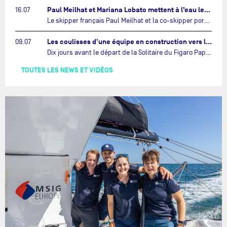
Paul Meilhat et Mariana Lobato mettent à l’eau leur bateau et lancent leur nouvelle campagne « United by the Ocean »…
16.07
Le skipper français Paul Meilhat et la co-skipper portugaise Mariana Lobato mettent à l’eau aujourd’hui à Lorient leur IMOCA à bord duquel ils participeront à The Ocean Race Atlantic (septembre 2026) puis à The Ocean Race, le tour du monde en équipage (janvier 2027).…
Les coulisses d'une équipe en construction vers le Vendée Globe…
09.07
Dix jours avant le départ de la Solitaire du Figaro Paprec, enjeu sportif majeur de la saison du Team Paprec, en plein chantier du futur IMOCA Paprec, l’équipe a dû s’adapter au forfait de Yoann Richomme pour blessure.…
TOUTES LES NEWS ET VIDÉOS